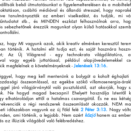
állítsák belső útmutatásunkat a figyelemelterelésen és a mobiltele
oktatáson, csábító médiával és állandó stresszel, hogy naprak
ve tanulmányozták az emberi viselkedést, és tudják, mi vált
 bűntudatot stb., és MINDEN eszközt felhasználnak arra, ho
és sebezhetőnek érezzük magunkat olyan külső hatásokkal szem
ntrollálni.
z, hogy MI vagyunk azok, akik kreatív elménken keresztül tere
an történik. A hatalmi elit tudja ezt, és saját hasznára haszná
et; Az Új Világrend - egy technokrata világdiktatúra, a
val vagy egyéb juttatással, például alapjövedelemekkel cs
kik megfelelnek a követelményeknek -
Jelenések 13:16.
ggyel, hogy meg kell mentenünk a bolygót a koholt éghajlati 
zdasági összeomlással, az egekbe szökő villamosenergia-árak
éggel járó világjárványtól való pusztulástól, azt akarják, hogy 
nk. Ne hagyd magad becsapni! Ehelyett használja Istentől 
gy elhatárolódjon ettől a hatalmas csavargótól. És ne ess kéts
rekvenciák a régi rendszerek összeomlását okozzák. NEM m
eti időszakban vagyunk az új Föld felé
2 Péter 3:13.
Nagy válto
inden, ami történik, a legjobb. Nem azért
közjó
hanem az emberis
és az illúziók világából való felébredéshez.