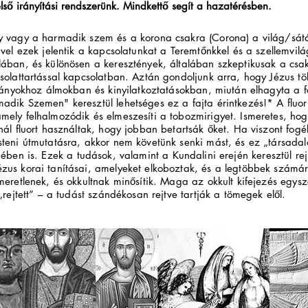
lső irányítási rendszerünk. Mindkettő segít a hazatérésben.
y vagy a harmadik szem és a korona csakra (Corona) a világ/sátá
ivel ezek jelentik a kapcsolatunkat a Teremtőnkkel és a szellemvilá
lában, és különösen a keresztények, általában szkeptikusak a csa
solattartással kapcsolatban. Aztán gondoljunk arra, hogy Jézus tö
tványokhoz álmokban és kinyilatkoztatásokban, miután elhagyta a fö
adik Szemen" keresztül lehetséges ez a fajta érintkezés!* A
fluo
ely felhalmozódik és elmeszesíti a tobozmirigyet. Ismeretes, hog
nál fluort használtak, hogy jobban betartsák őket. Ha viszont fog
teni útmutatásra, akkor nem követünk senki mást, és ez „társadal
jében is.
Ezek a tudások, valamint a Kundalini erején keresztül rej
zus korai tanításai, amelyeket elkoboztak, és a legtöbbek számá
meretlenek, és okkultnak minősítik. Maga az okkult kifejezés egys
 „rejtett” – a tudást szándékosan rejtve tartják a tömegek elől.