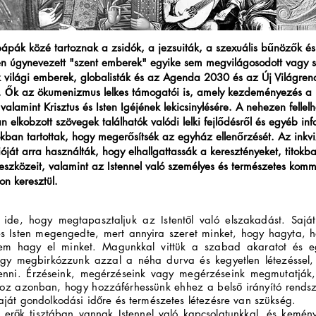
pápák közé tartoznak a zsidók, a jezsuiták, a szexuális bűnözők é
n úgynevezett "szent emberek" egyike sem megvilágosodott vagy s
 világi emberek, globalisták és az Agenda 2030 és az Új Világren
i. Ők az ökumenizmus lelkes támogatói is, amely kezdeményezés a 
 valamint Krisztus és Isten Igéjének lekicsinylésére. A nehezen fellel
 elkobzott szövegek találhatók valódi lelki fejlődésről és egyéb inf
okban tartottak, hogy megerősítsék az egyház ellenőrzését. Az inkvi
ióját arra használták, hogy elhallgattassák a keresztényeket, titokba
eszközeit, valamint az Istennel való személyes és természetes komm
on keresztül.
k ide, hogy megtapasztaljuk az Istentől való elszakadást. Sajá
 és Isten megengedte, mert annyira szeret minket, hogy hagyta, 
nem hagy el minket. Magunkkal vittük a szabad akaratot és e
ogy megbirkózzunk azzal a néha durva és kegyetlen létezéssel,
lenni. Érzéseink, megérzéseink vagy megérzéseink megmutatják
hoz azonban, hogy hozzáférhessünk ehhez a belső irányító rends
aját gondolkodási időre és természetes létezésre van szükség.
erők tisztában vannak Istennel való kapcsolatunkkal, és kemé