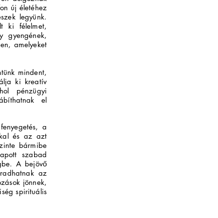
fon új életéhez
észek legyünk.
 ki félelmet,
gy gyengének,
ben, amelyeket
mtünk mindent,
lja ki kreatív
hol pénzügyi
ábíthatnak el
fenyegetés, a
kal és az azt
szinte bármibe
kapott szabad
égbe. A bejövő
aradhatnak az
zások jönnek,
ég spirituális