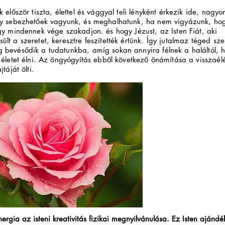
k először tiszta, élettel és vággyal teli lényként érkezik ide, nagy
gy sebezhetőek vagyunk, és meghalhatunk, ha nem vigyázunk, hog
gy mindennek vége szakadjon. és hogy Jézust, az Isten Fiát, aki
lt a szeretet, keresztre feszítették értünk. Így jutalmaz téged sz
 bevésődik a tudatunkba, amíg sokan annyira félnek a haláltól,
 életet élni. Az öngyógyítás ebből következő önámítása a visszaé
jtáját ölti.
nergia az isteni kreativitás fizikai megnyilvánulása. Ez Isten ajánd