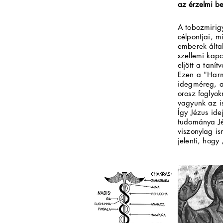
az érzelmi be
A tobozmirig
célpontjai, m
emberek álta
szellemi kapc
eljött a taní
Ezen a "Harm
idegméreg, am
orosz foglyok
vagyunk az is
Így Jézus ide
tudománya Jé
viszonylag is
jelenti, hogy