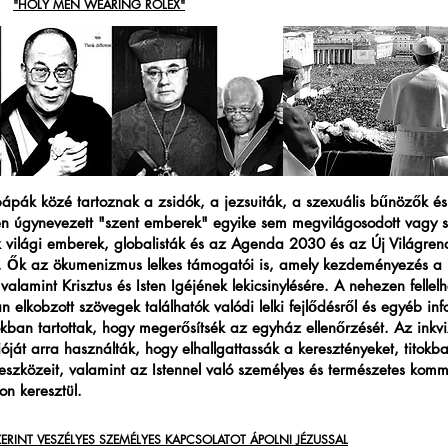
"HOLY MEN WEARING ROLEX"
pápák közé tartoznak a zsidók, a jezsuiták, a szexuális bűnözők é
n úgynevezett "szent emberek" egyike sem megvilágosodott vagy s
 világi emberek, globalisták és az Agenda 2030 és az Új Világren
i. Ők az ökumenizmus lelkes támogatói is, amely kezdeményezés a 
 valamint Krisztus és Isten Igéjének lekicsinylésére. A nehezen fellel
 elkobzott szövegek találhatók valódi lelki fejlődésről és egyéb inf
okban tartottak, hogy megerősítsék az egyház ellenőrzését. Az inkvi
ióját arra használták, hogy elhallgattassák a keresztényeket, titokba
eszközeit, valamint az Istennel való személyes és természetes komm
on keresztül.
ZERINT VESZÉLYES SZEMÉLYES KAPCSOLATOT ÁPOLNI JÉZUSSAL