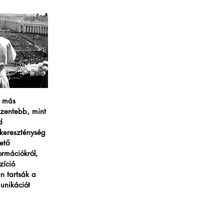
s más
zentebb, mint
d
kereszténység
hető
ormációkról,
zíció
n tartsák a
unikációt