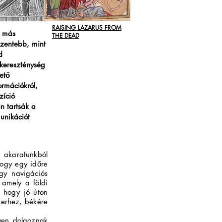
RAISING LAZARUS FROM
s más
THE DEAD
zentebb, mint
d
kereszténység
hető
ormációkról,
zíció
n tartsák a
unikációt
t akaratunkból
hogy egy időre
gy navigációs
 amely a földi
, hogy jó úton
zerhez, békére
nyen dolgoznak