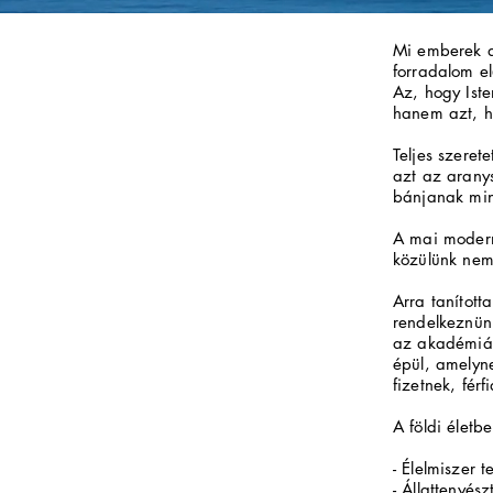
Mi emberek a
forradalom el
Az, hogy Iste
hanem azt, ho
Teljes szeret
azt az arany
bánjanak min
A mai modern
közülünk nem 
Arra tanított
rendelkeznünk
az akadémiák
épül, amelyn
fizetnek, férf
A földi élet
- Élelmiszer 
- Állattenyész