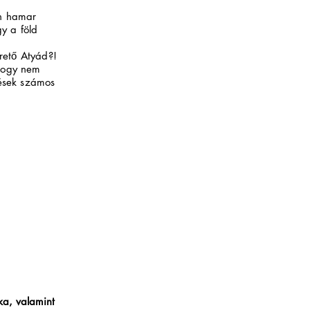
on hamar
y a föld
erető Atyád?!
 hogy nem
lések számos
éka, valamint