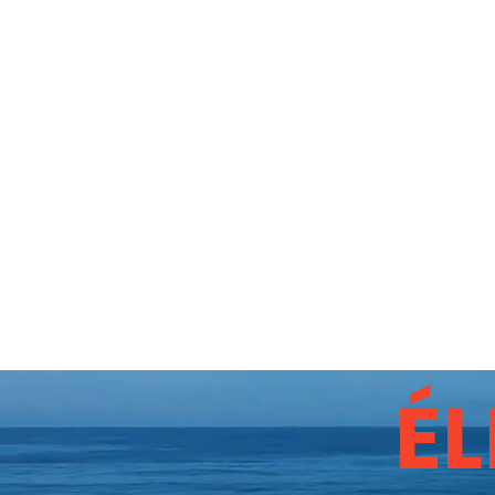
Az űr C
CSALÁS
BECSAPTAK MINKET
ÉL