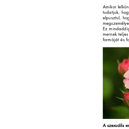
Amikor lelkün
tudatjuk, ho
elpusztul, ho
megszemélyesü
Ez mindaddig
mernek teljes
formáját és fa
A szexuális e