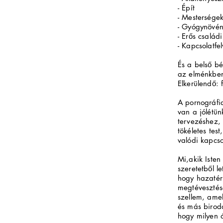
- Épít
- Mestersége
- Gyógynövén
- Erős családi
- Kapcsolatfe
És a belső bé
az elménkbe
Elkerülendő: 
A pornográfia
van a jólétü
tervezéshez, 
tökéletes tes
valódi kapcso
Mi
,
akik Iste
szeretetből l
hogy hazatér
megtévesztés
szellem, amel
és más birod
hogy milyen 