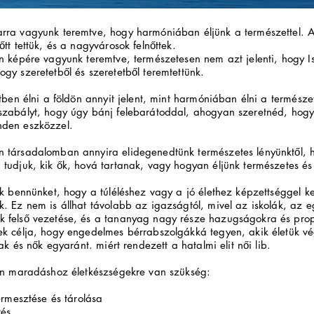
rra vagyunk teremtve, hogy harmóniában éljünk a természettel. A
őtt tettük, és a nagyvárosok felnőttek.
n képére vagyunk teremtve, természetesen nem azt jelenti, hogy I
gy szeretetből és szeretetből teremtettünk.
etben élni a földön annyit jelent, mint harmóniában élni a természet
szabályt, hogy úgy bánj felebarátoddal, ahogyan szeretnéd, hogy
den eszközzel.
 társadalomban annyira elidegenedtünk természetes lényünktől, 
tudjuk, kik ők, hová tartanak, vagy hogyan éljünk természetes és j
ak bennünket, hogy a túléléshez vagy a jó élethez képzettséggel ke
. Ez nem is állhat távolabb az igazságtól, mivel az iskolák, az 
 felső vezetése, és a tananyag nagy része hazugságokra és pr
ek célja, hogy engedelmes bérrabszolgákká tegyen, akik életük v
iak és nők egyaránt. miért rendezett a hatalmi elit női lib.
ben maradáshoz életkészségekre van szükség:
termesztése és tárolása
tés