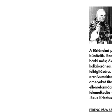
A történelmi 
bűnözők. Eze
bárki más; ők
kollaboránsa
felhígítására,
archívumokban
amelyeket tit
ellenreformác
felemelkedés 
Jézus Krisztus
FERENC PÁPA S