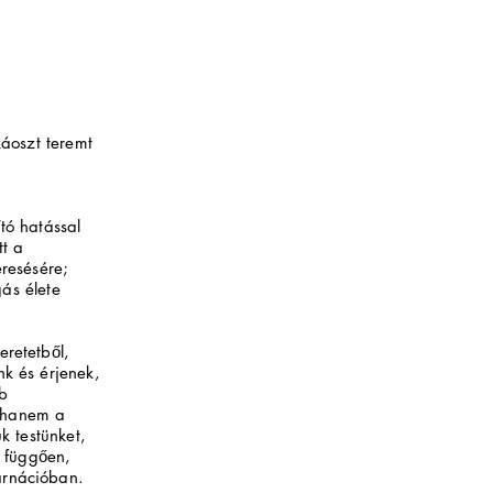
káoszt teremt
tó hatással
t a
eresésére;
gás élete
eretetből,
k és érjenek,
b
, hanem a
k testünket,
 függően,
arnációban.