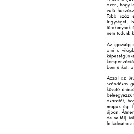
azon, hogy le
való hozzász
Több száz é
irigységet,
törékenynek 
nem tudunk ko
Az igazság a
ami a világb
képes
ségünk
kompenzáció
bennünket, a
Azzal az ürü
szándékos ga
követő éhíns
beleegyezzü
akaratát, ho
magas égi f
újban. Átmen
de ne félj. M
fejlődéséhez 