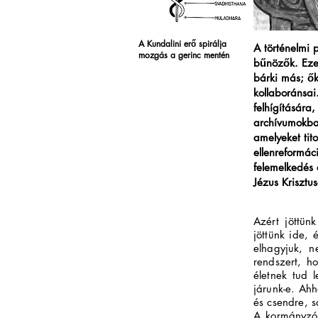
A Kundalini erő spirálja
A történelmi 
mozgás a gerinc mentén
bűnözők. Eze
bárki más; ők
kollaboránsa
felhígítására,
archívumokban
amelyeket tit
ellenreformác
felemelkedés 
Jézus Krisztus
Azért jöttün
jöttünk ide,
elhagyjuk, 
rendszert, h
életnek tud 
járunk-e. Ah
és csendre, s
A kormányzó 