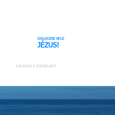
DOLGOZIK VELE
JÉZUS!
ÁR
VÁLASZD A SZERELMET