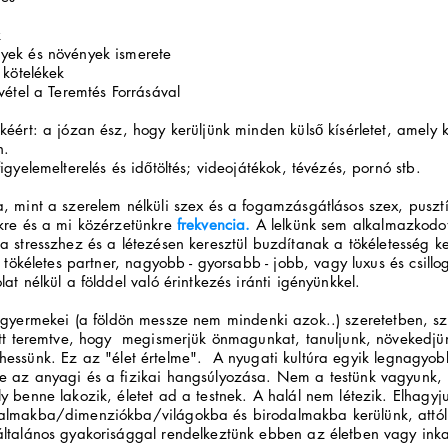
k
yek és növények ismerete
 kötelékek
lvétel a Teremtés Forrásával
kéért: a józan ész, hogy kerüljünk minden külső kísérletet, amely 
n.
figyelemelterelés és időtöltés; videojátékok, tévézés, pornó stb.
, mint a szerelem nélküli szex és a fogamzásgátlásos szex, pusztí
nkre és a mi közérzetünkre
frekvencia
.
A lelkünk sem alkalmazkodot
a stresszhez
és a létezésen keresztül buzdítanak a tökéletesség k
t, tökéletes partner, nagyobb - gyorsabb - jobb, vagy luxus és csillo
lat nélkül a földdel való érintkezés iránti igényünkkel.
n gyermekei (a földön messze nem mindenki azok..) szeretetben, sz
ett teremtve, hogy megismerjük önmagunkat, tanuljunk, növekedjün
hessünk.
Ez az "élet értelme". A nyugati kultúra egyik legnagyob
e az anyagi és a fizikai hangsúlyozása. Nem a testünk vagyunk
y benne lakozik, életet ad a testnek. A halál nem létezik. Elhagyju
almakba/dimenziókba/világokba és birodalmakba kerülünk, attól
általános gyakorisággal rendelkeztünk ebben az életben vagy ink