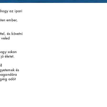
hogy az ipari
sten ember,
tel, és követni
 veled
hogy sokan
ó életet.
ll
egyetemek és
opagandára
égéig adót