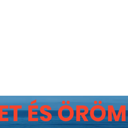
salás
VAKCINA
LAPOS FÖLD
JUDAIZMUS
A KÖNYVT
ET ÉS ÖRÖM