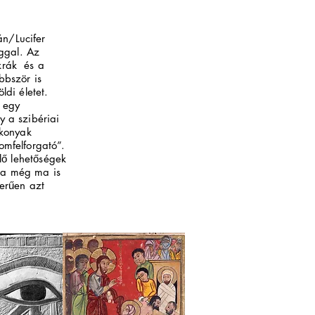
n/Lucifer
ggal.
Az
krák és a
bbször is
ldi életet.
r egy
y a szibériai
ékonyak
omfelforgató”.
lő lehetőségek
ra még ma is
zerűen azt