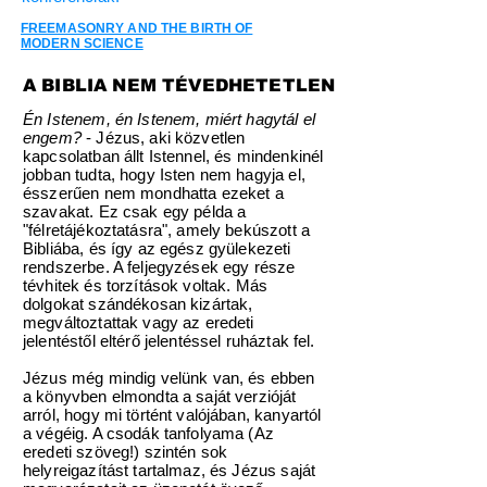
FREEMASONRY AND THE BIRTH OF
MODERN SCIENCE
A BIBLIA NEM TÉVEDHETETLEN
Én Istenem, én Istenem, miért hagytál el
engem?
- Jézus, aki közvetlen
kapcsolatban állt Istennel, és mindenkinél
jobban tudta, hogy Isten nem hagyja el,
ésszerűen nem mondhatta ezeket a
szavakat. Ez csak egy példa a
"félretájékoztatásra", amely bekúszott a
Bibliába, és így az egész gyülekezeti
rendszerbe. A feljegyzések egy része
tévhitek és torzítások voltak. Más
dolgokat szándékosan kizártak,
megváltoztattak vagy az eredeti
jelentéstől eltérő jelentéssel ruháztak fel.
Jézus még mindig velünk van, és ebben
a könyvben elmondta a saját verzióját
arról, hogy mi történt valójában, kanyartól
a végéig. A csodák tanfolyama (Az
eredeti szöveg!) szintén sok
helyreigazítást tartalmaz, és Jézus saját