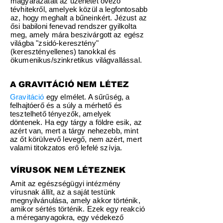
magyarázatait az üzenetét övező
tévhitekről, amelyek közül a legfontosabb
az, hogy meghalt a bűneinkért. Jézust az
ősi babiloni fenevad rendszer gyilkolta
meg, amely mára beszivárgott az egész
világba "zsidó-keresztény"
(keresztényellenes) tanokkal és
ökumenikus/szinkretikus világvallással.
A GRAVITÁCIÓ NEM LÉTEZ
Gravitáció
egy elmélet. A sűrűség, a
felhajtóerő és a súly a mérhető és
tesztelhető tényezők, amelyek
döntenek. Ha egy tárgy a földre esik, az
azért van, mert a tárgy nehezebb, mint
az őt körülvevő levegő, nem azért, mert
valami titokzatos erő lefelé szívja.
VÍRUSOK NEM LÉTEZNEK
Amit az egészségügyi intézmény
vírusnak állít, az a saját testünk
megnyilvánulása, amely akkor történik,
amikor sértés történik. Ezek egy reakció
a méreganyagokra, egy védekező