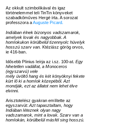
Az okkult szimbolikával és igaz
történelemmel teli TinTin könyveket
szabadkőműves Hergé írta. A sorozat
professzora a
Auguste Picard.
Indiában élnek bizonyos vadszamarok,
amelyek lovak és nagyobbak. A
homlokukon körülbelül tizennyolc hüvelyk
hosszú szarv van.
Ktéziász görög orvos,
ie 416-ban.
Idősebb Plinius leírja az i.sz. 100-at.
Egy
hihetetlen vadállat, a Monoceros
(egyszarvú) vele
mély üvöltő hang és két könyöknyi fekete
kürt lő ki a homlok közepéből. Azt
mondják, ezt az állatot nem lehet élve
elvinni.
Arisztotelész gyakran említette az
egyszarvút:
Azt tapasztaltam, hogy
Indiában léteznek olyan nagy
vadszamarok, mint a lovak. Szarv van a
homlokán, körülbelül másfél sing hosszú.