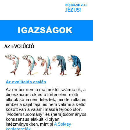
DOLGOZIK VELE
Az űr Csalás
JÉZUS!
IGAZSÁGOK
AZ EVOLÚCIÓ
Az evolúciós csalás
Az ember nem a majmoktól származik, a
dinoszauruszok és a történelem előtti
állatok soha nem léteztek; minden állat és
ember a saját faja, és nem valami a kettő
között van a valami mássá fejlődő úton.
"Modern tudomány" és (nem)tudományos
konszenzus alakult ki olyan
intézményekben, mint pl
A Solvey
konferenciák.