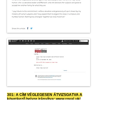
301: A CÍM VÉGLEGESEN ÁTVIZSGATVA A
következő helyre irányítva:
www.royal.uk/
HITLER ARGENTÍNÁBA
MENEKÜLT