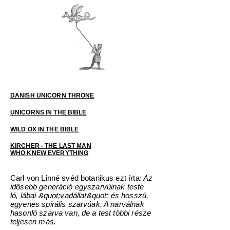
DANISH UNICORN THRONE
UNICORNS IN THE BIBLE
WILD OX IN THE BIBLE
KIRCHER - THE LAST MAN
WHO KNEW EVERYTHING
Carl von Linné svéd botanikus ezt írta:
Az
idősebb generáció egyszarvúinak teste
ló, lábai &quot;vadállat&quot; és hosszú,
egyenes spirális szarvúak. A narválnak
hasonló szarva van, de a test többi része
teljesen más.