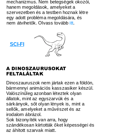
mechanizmus. Nem betegségek okozói,
hanem megoldások, amelyeket a
szervezetben és a testben hoznak létre
egy adott probléma megoldására, és
nem átvihetők. Olvass tovább
itt
.
SCI-FI
A DINOSZAURUSOKAT
FELTALÁLTAK
Dinoszauruszok nem jártak ezen a földön,
bármennyi animációs kasszasiker készül.
Valószínűleg azonban léteztek olyan
állatok, mint az egyszarvúk és a
sárkányok, sőt olyan lények is, mint a
sellők, amelyeket a művészet és az
irodalom ábrázol.
Sok bizonyíték van arra, hogy
szándékosan kiirtották őket képességei és
az áhított szarvak miatt.