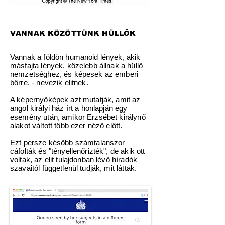
VANNAK KÖZÖTTÜNK HÜLLŐK
Vannak a földön humanoid lények, akik
másfajta lények, közelebb állnak a hüllő
nemzetséghez, és képesek az emberi
bőrre. - nevezik elitnek.
A képernyőképek azt mutatják, amit az
angol királyi ház írt a honlapján egy
esemény után, amikor Erzsébet királynő
alakot váltott több ezer néző előtt.
Ezt persze később számtalanszor
cáfolták és "tényellenőrizték", de akik ott
voltak, az elit tulajdonban lévő híradók
szavaitól függetlenül tudják, mit láttak.