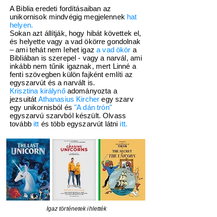
A Biblia eredeti fordításaiban az
unikornisok mindvégig megjelennek
hat
helyen
.
Sokan azt állítják, hogy hibát követtek el,
és helyette vagy a vad ökörre gondolnak
– ami tehát nem lehet igaz
a vad ökör
a
Bibliában is szerepel - vagy a narvál, ami
inkább nem tűnik igaznak, mert Linné a
fenti szövegben külön fajként említi az
egyszarvút és a narvált is.
Krisztina királynő
adományozta a
jezsuitát
Athanasius Kircher
egy szarv
egy unikornisból és
"A dán trón"
egyszarvú szarvból készült. Olvass
tovább
itt
és több egyszarvút látni
itt.
Igaz történetek ihlették