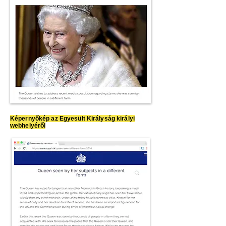
Képernyőkép az Egyesült Királyság királyi
webhelyéről