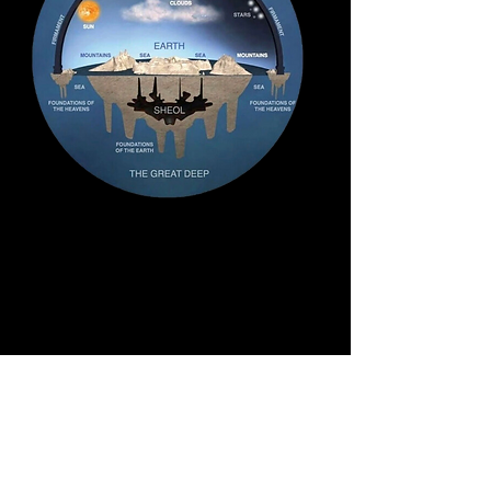
در این کلیپ ، ستاره شناس ژزوئیت و
واتیکان ، گای جی کنسولمانو ، به شیوه
ای بسیار حیله گر ، مدل هلیوسنتریک ،
نظریه های جاذبه و بیگ بنگ را رد می