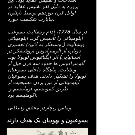
اصلاحات و تفتیش عقاید بود. این
پروژه به دلیل لغو تفتیش عقاید در
اوایل قرن نوزدهم توسط ناپلئون
بناپارت شکست خورد.
در سال 1776، آدام ویشااپت یسوعی،
ایلومیناتی را تأسیس کرد. ایلومیناتی
ویشااپت (روشنفکر به لاتین) تفسیری
دوباره از آلومبرادوس (روشنفکر در
اسپانیایی) اثر ایگناتیوس لویولا بود.
آلومبرادوس ها حدود سه قرن قبل از
ویشاپت، پناهگاه داخلی یسوعیان
لویولا را تشکیل دادند. هدف یسوعیان
ایلومیناتی از بین بردن مسیحیت از
طریق کمونیسم، اومانیسم و ​​
اکومنیسم بود.
توماس ریچاردز محقق واتیکانی
یسوعیون و یهودیان یک هدف دارند