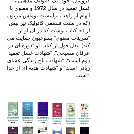
گروشل، خود "یک کاتولیک مذهبی"،
غسل تعمید در سال 1972 و معنوی با
الهام از راهب تراپیست توماس مرتون
(که در سنت فلسفی کاتولیک نیز بیش
از 50 کتاب نوشت که در ان او از
"تمرینات معنوی" یسوعیون حمایت می
کند). نقل قول از کتاب او "دوره ای در
عرفان مسیحی": "شهادت غسل تعمید
دوم است"، "شهادت تاج زندگی عشای
ربانی است" و "شهادت هدیه ای از خدا
است".