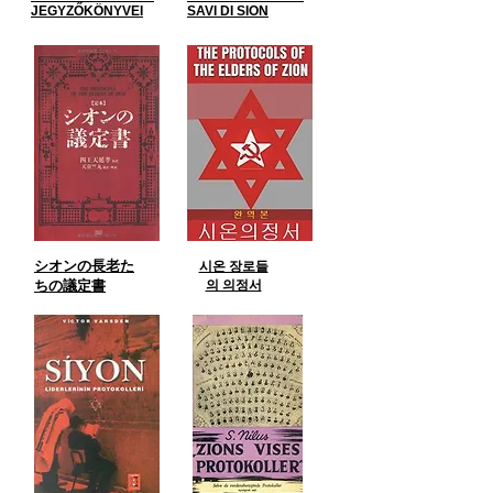
JEGYZŐKÖNYVEI
SAVI DI SION
シオンの長老た
시온 장로들
ちの議定書
의 의정서