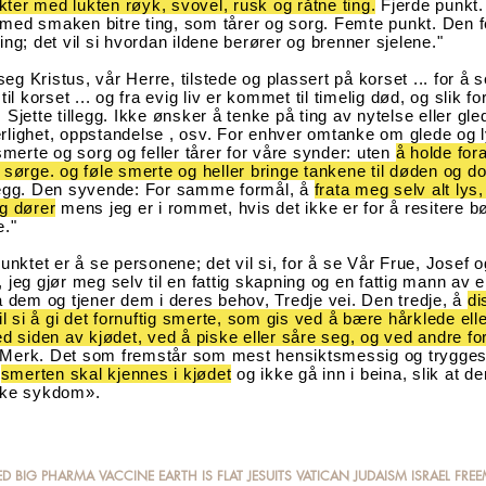
ukter med lukten røyk, svovel, rusk og råtne ting.
Fjerde punkt.
ed smaken bitre ting, som tårer og sorg
. Femte punkt. Den 
ing; det vil si hvordan ildene berører og brenner sjelene."
 seg Kristus, vår Herre, tilstede og plassert på korset ... for å 
til korset ... og fra evig liv er kommet til timelig død, og slik fo
 Sjette tillegg. Ikke ønsker å tenke på ting av nytelse eller gl
lighet, oppstandelse , osv. For enhver omtanke om glede og l
 smerte og sorg og feller tårer for våre synder: uten
å holde for
 sørge. og føle smerte og heller bringe tankene til døden og 
legg. Den syvende: For samme formål, å
frata meg selv alt lys,
g dører
mens jeg er i rommet, hvis det ikke er for å resitere bø
e."
unktet er å se personene; det vil si, for å se Vår Frue, Josef o
 jeg gjør meg selv til en fattig skapning og en fattig mann av 
å dem og tjener dem i deres behov, Tredje vei. Den tredje, å
di
il si å gi det fornuftig smerte, som gis ved å bære hårklede elle
ed siden av kjødet, ved å piske eller såre seg, og ved andre fo
 Merk. Det som fremstår som mest hensiktsmessig og trygge
t
smerten skal kjennes i kjødet
og ikke gå inn i beina, slik at d
kke sykdom».
ED
BIG PHARMA
VACCIN
E
EARTH IS FLAT
JESUITS
VATICAN
JUDAISM
ISRAEL FR