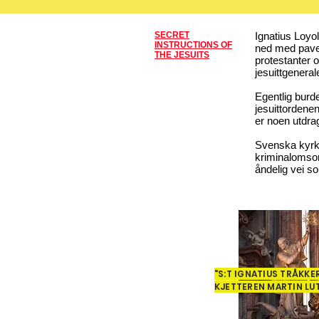
SECRET
Ignatius Loyo
INSTRUCTIONS OF
ned med pave 
THE JESUITS
protestanter 
jesuittgeneral
Egentlig burd
jesuittordene
er noen utdrag
Svenska kyrkan
kriminalomsor
åndelig vei s
"S:T IGNATIUS TRÅKKE
KJETTEREN MARTIN LU