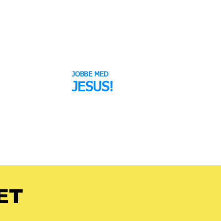
JOBBE MED
JESUS!
EKET
VELG KJÆRLIGHET
ET