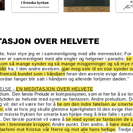
TASJON OVER HELVETE
ste, hvor mye jeg er i sammenligning med alle mennesker; For 
r er sammenlignet med alle engler og helgener i paradis;
se
 som så mange synder og så mange misgjerninger og så mye 
tått
fra.
I den andre øvelsen,
gjør meg selv til en stor synder o
il fremstå bundet som i håndjern
foran den øverste evige dommer
rdan fanger blir satt i håndjern og allerede fortjener døden."
ELSE -
EN MEDITASJON OVER HELVETE
dium.
Den første Prelude er komposisjonen, som er her for å
se le
dybden av helvete
med synet av fantasien
.
Andre preludium. De
 vil: det vil være her for å
be om den indre følelsen av smert
r,
slik at hvis jeg skulle glemme kjærligheten til den evige H
det minste frykten for smerte kan hjelpe meg å ikke falle i synd.
. Det første punktet vil være å
se med synet av fantasien de s
om i brennende kropper.
Andre punkt. Den andre, å
høre med ø
blasfemi mot Kristus vår Herre og mot alle hans hellige.
Tredje 