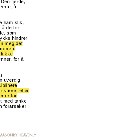
 Den fjerde,
femte, å
se ham slik,
r å dø for
ede, som
ykke hindrer
an meg det
dommen.
 lukke
nner, for å
g
en uverdig
siplinere
r snorer eller
rmer for
st med tanke
en forårsaker
EEMASONRY
HEAVENLY