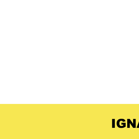
​Romblø
BLØFF
LURT
VA
IGN