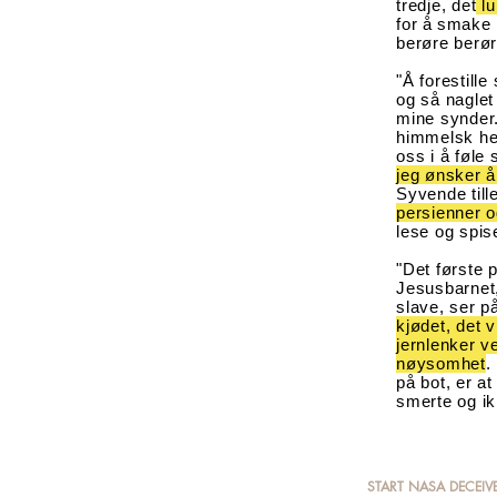
tredje, det
l
for å
smake m
berøre berør
"Å forestille
og så naglet 
mine synder.
himmelsk her
oss i å føle
jeg ønsker å
Syvende til
persienner o
lese og spis
"Det første p
Jesusbarnet,
slave, ser p
kjødet, det v
jernlenker v
nøysomhet
.
på bot, er a
smerte og i
START
NASA
DECEIV