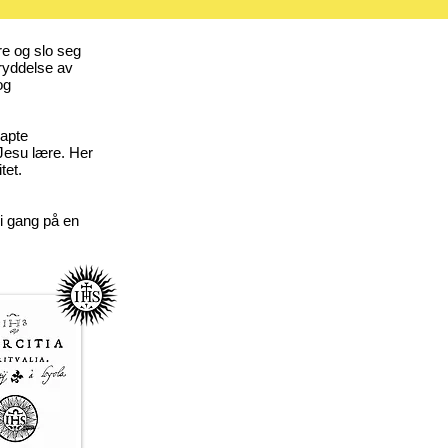
re og slo seg
tryddelse av
og
kapte
 Jesu lære. Her
tet.
i gang på en