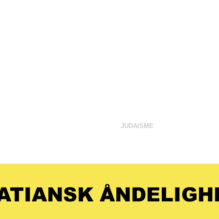
ffen
KSINE
FLAT JORD
JUDAISME
BIBLIOT
ATIANSK ÅNDELIGH