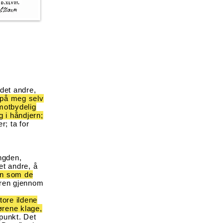
det andre,
 på meg selv
motbydelig
g i håndjern;
; ta for
ngden,
t andre, å
en som de
erren gjennom
tore ildene
rene klage,
punkt. Det