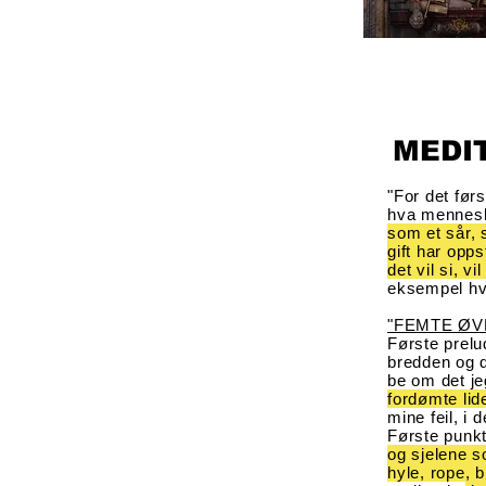
MEDI
"For det før
hva menneske
som et sår,
gift har opps
det vil si, v
eksempel hvo
"FEMTE ØV
Første prelu
bredden og 
be om det jeg
fordømte lide
mine feil, i 
Første punkt
og sjelene s
hyle, rope, 