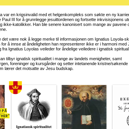
la var en krigsinvalid med et helgenkompleks som søkte en ny karrie
Paul III for å grunnlegge jesuittordenen og fortsette inkvisisjonens u
og ikke-katolikker. Han ble senere kanonisert som mange av pavene 
ene.
e det være nok å legge merke til informasjonen om Ignatius Loyola-s
n
for å innse at åndeligheten han representerer ikke er i harmoni med
 fra Ignatius Loyolas veileder for åndelige veiledere i ignatisk spirituali
 tilbyr ignatisk spiritualitet i mange av landets menigheter, samt
gen, foreninger og kursgårder og setter intetanende kristne/søkende 
om lærer det motsatte av Jesu budskap.
R PÅ
THER"