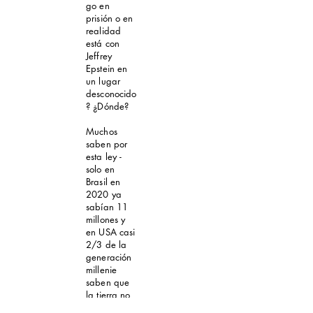
go en
prisión o en
realidad
está con
Jeffrey
Epstein en
un lugar
desconocido
? ¿Dónde?
Muchos
saben por
esta ley -
solo en
Brasil en
2020 ya
sabían 11
millones y
en USA casi
2/3 de la
generación
millenie
saben que
la tierra no
es un globo