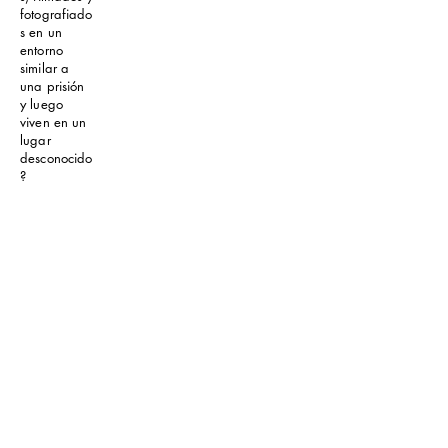
fotografiado
s en un
entorno
similar a
una prisión
y luego
viven en un
lugar
desconocido
?