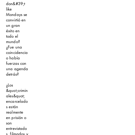
don&#39;t
like
Mondays se
convirtió en
un gran
éxito en
todo el
mundo?
¿Fue una
coincidencia
o había
fuerzas con
una agenda
detrás?
¿Los
&quot;crimin
ales&quot;
encarcelado
s están
realmente
en prisión o
son
entrevistado
s, filmados y