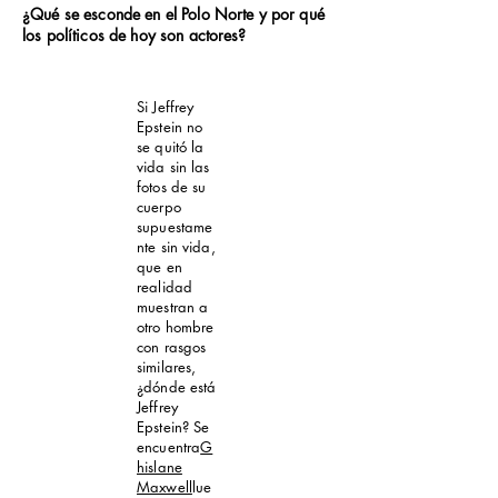
¿Qué se esconde en el Polo Norte y por qué
los políticos de hoy son actores?
Si Jeffrey
Epstein no
se quitó la
vida sin las
fotos de su
cuerpo
supuestame
nte sin vida,
que en
realidad
muestran a
otro hombre
con rasgos
similares,
¿dónde está
Jeffrey
Epstein? Se
encuentra
G
hislane
Maxwell
lue