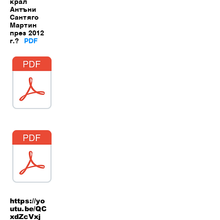
крал
Антъни
Сантяго
Мартин
през 2012
г.?
PDF
https://yo
utu.be/QC
xdZcVxj