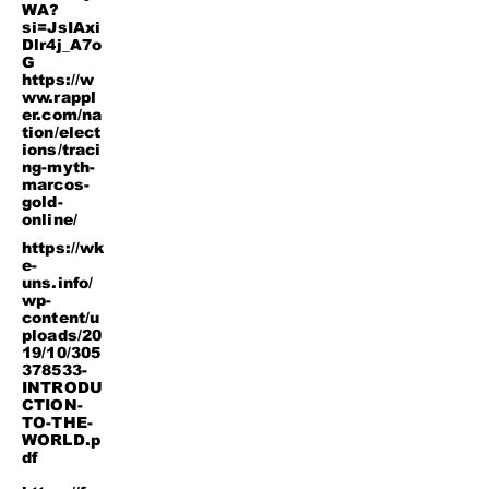
WA?
si=JsIAxi
Dlr4j_A7o
G
https://w
ww.rappl
er.com/na
tion/elect
ions/traci
ng-myth-
marcos-
gold-
online/
https://wk
e-
uns.info/
wp-
content/u
ploads/20
19/10/305
378533-
INTRODU
CTION-
TO-THE-
WORLD.p
df