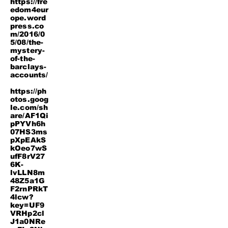
https://fre
edom4eur
ope.word
press.co
m/2016/0
5/08/the-
mystery-
of-the-
barclays-
accounts/
https://ph
otos.goog
le.com/sh
are/AF1Qi
pPYVh6h
07HS3ms
pXpEAkS
kOeo7wS
ufF8rV27
6K-
lvLLN8m
48Z5a1G
F2rnPRkT
4lcw?
key=UF9
VRHp2cl
J1a0NRe