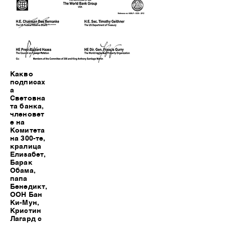
Какво
подписах
а
Световна
та банка,
членовет
е на
Комитета
на 300-те,
кралица
Елизабет,
Барак
Обама,
папа
Бенедикт,
ООН Бан
Ки-Мун,
Кристин
Лагард с