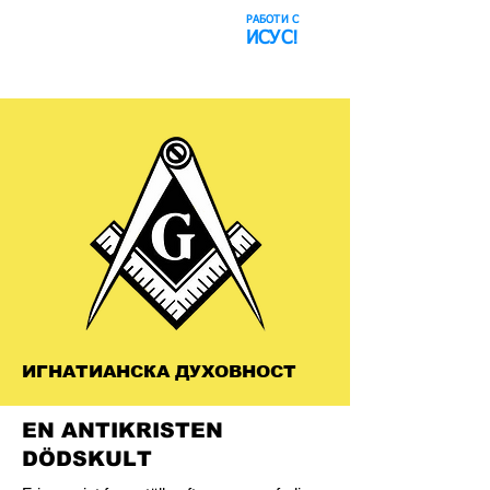
РАБОТИ С
​Космическият
ИСУС!
блъф
ИГНАТИАНСКА ДУХОВНОСТ
EN ANTIKRISTEN
DÖDSKULT