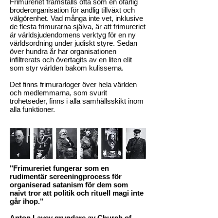
Frimureriet framställs ofta som en ofarlig
broderorganisation för andlig tillväxt och
välgörenhet. Vad många inte vet, inklusive
de flesta frimurarna själva, är att frimureriet
är världsjudendomens verktyg för en ny
världsordning under judiskt styre. Sedan
över hundra år har organisationen
infiltrerats och övertagits av en liten elit
som styr världen bakom kulisserna.
Det finns frimurarloger över hela världen
och medlemmarna, som svurit
trohetseder, finns i alla samhällsskikt inom
alla funktioner.
"Frimureriet fungerar som en
rudimentär screeningprocess för
organiserad satanism för dem som
naivt tror att politik och rituell magi inte
går ihop."
Anton Lavey grundare av Church of