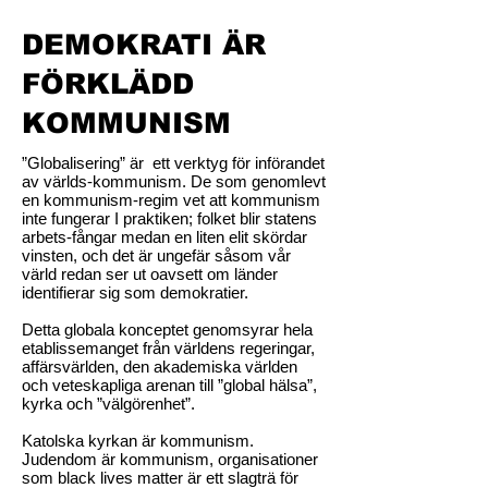
DEMOKRATI ÄR
FÖRKLÄDD
KOMMUNISM
”Globalisering” är ett verktyg för införandet
av världs-kommunism. De som genomlevt
en kommunism-regim vet att kommunism
inte fungerar I praktiken; folket blir statens
arbets-fångar medan en liten elit skördar
vinsten, och det är ungefär såsom vår
värld redan ser ut oavsett om länder
identifierar sig som demokratier.
Detta globala konceptet genomsyrar hela
etablissemanget från världens regeringar,
affärsvärlden, den akademiska världen
och veteskapliga arenan till ”global hälsa”,
kyrka och ”välgörenhet”.
Katolska kyrkan är kommunism.
Judendom är kommunism, organisationer
som black lives matter är ett slagträ för