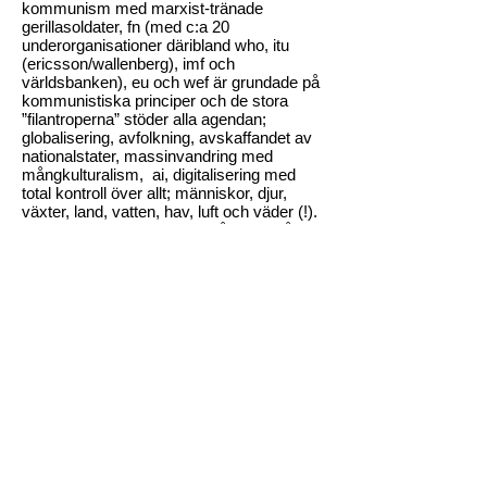
kommunism med marxist-tränade
gerillasoldater, fn (med c:a 20
underorganisationer däribland who, itu
(ericsson/wallenberg), imf och
världsbanken), eu och wef är grundade på
kommunistiska principer och de stora
”filantroperna” stöder alla agendan;
globalisering, avfolkning, avskaffandet av
nationalstater, massinvandring med
mångkulturalism, ai, digitalisering med
total kontroll över allt; människor, djur,
växter, land, vatten, hav, luft och väder (!).
Fn’s agenda 2030 och ”de hållbara målen”
är implementerandet av detta
kontrollsystem.
Utbildning av våra barn och unga är inte
praktisk kunskap för livet och logiskt
tänkande, utan indoktrinering med hbtq-
propaganda, klimat-skrämsel och lögner
om allt från geologi, medicin, teknik och
historia till vår sanna kosmologi.
Allt som anses vara konsensus får inte
ifrågasättas och de som vågar tänka själva
och gå mot strömmen förlöjligas, straffas