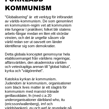
KOMMUNISM
”Globalisering” är ett verktyg för införandet
av världs-kommunism. De som genomlevt
en kommunism-regim vet att kommunism
inte fungerar I praktiken; folket blir statens
arbets-fångar medan en liten elit skördar
vinsten, och det är ungefär såsom vår
värld redan ser ut oavsett om länder
identifierar sig som demokratier.
Detta globala konceptet genomsyrar hela
etablissemanget från världens regeringar,
affärsvärlden, den akademiska världen
och veteskapliga arenan till ”global hälsa”,
kyrka och ”välgörenhet”.
Katolska kyrkan är kommunism.
Judendom är kommunism, organisationer
som black lives matter är ett slagträ för
kommunism med marxist-tränade
gerillasoldater, fn (med c:a 20
underorganisationer däribland who, itu
(ericsson/wallenberg), imf och
världsbanken), eu och wef är grundade på