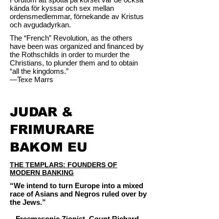
kända för kyssar och sex mellan
ordensmedlemmar, förnekande av Kristus
och avgudadyrkan.
The “French” Revolution, as the others
have been was organized and financed by
the Rothschilds in order to murder the
Christians, to plunder them and to obtain
“all the kingdoms.”
—Texe Marrs
JUDAR &
FRIMURARE
BAKOM EU
THE TEMPLARS: FOUNDERS OF
MODERN BANKING
“We intend to turn Europe into a mixed
race of Asians and Negros ruled over by
the Jews.”
– Freemasonic Zionist, Count Richard