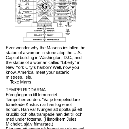
Ever wonder why the Masons installed the
statue of a woman in stone atop the U.S.
Capitol building in Washington, D.C., and
the statue of a woman called "Liberty" in
New York City's harbor? Well, now you
know. America, meet your satanic
mistress, Isis.
—Texe Marrs
TEMPELRIDDARNA
Föregångarna till frimureriet
Tempelherreorden. "Varje tempelriddare
förnekade Kristus när han tog emot
honom. Han var tvungen att spotta på ett
krucifix och ofta trampade han det till och
med under fötterna. (Historikern
Jules
Michelet, själv frimurare
.)
Förutom att spotta på korset var de också