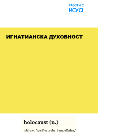
РАБОТИ С
​Космическият
ИСУС!
блъф
ИГНАТИАНСКА ДУХОВНОСТ