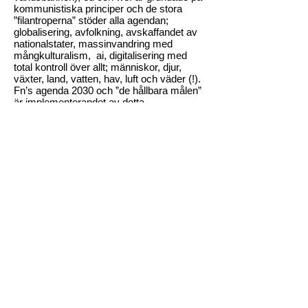
kommunistiska principer och de stora
”filantroperna” stöder alla agendan;
globalisering, avfolkning, avskaffandet av
nationalstater, massinvandring med
mångkulturalism, ai, digitalisering med
total kontroll över allt; människor, djur,
växter, land, vatten, hav, luft och väder (!).
Fn’s agenda 2030 och ”de hållbara målen”
är implementerandet av detta
kontrollsystem.
Utbildning av våra barn och unga är inte
praktisk kunskap för livet och logiskt
tänkande, utan indoktrinering med hbtq-
propaganda, klimat-skrämsel och lögner
om allt från geologi, medicin, teknik och
historia till vår sanna kosmologi.
Allt som anses vara konsensus får inte
ifrågasättas och de som vågar tänka själva
och gå mot strömmen förlöjligas, straffas
eller till och med mördas.