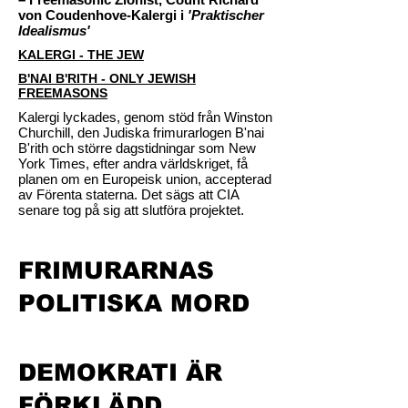
von Coudenhove-Kalergi i
'Praktischer
Idealismus'
KALERGI - THE JEW
B'NAI B'RITH - ONLY JEWISH
FREEMASONS
Kalergi lyckades, genom stöd från Winston
Churchill, den Judiska frimurarlogen B'nai
B'rith och större dagstidningar som New
York Times, efter andra världskriget, få
planen om en Europeisk union, accepterad
av Förenta staterna. Det sägs att CIA
senare tog på sig att slutföra projektet.
FRIMURARNAS
POLITISKA MORD
DEMOKRATI ÄR
FÖRKLÄDD