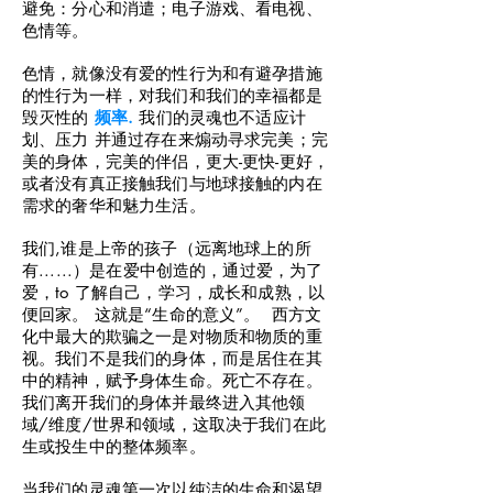
避免：分心和消遣；电子游戏、看电视、
色情等。
色情，就像没有爱的性行为和有避孕措施
的性行为一样，对我们和我们的幸福都是
毁灭性的
频率
.
我们的灵魂也不适应计
划、压力
并通过存在来煽动寻求完美；完
美的身体，完美的伴侣，更大-更快-更好，
或者没有真正接触我们与地球接触的内在
需求的奢华和魅力生活。
我们
,
谁是上帝的孩子（远离地球上的所
有......）是在爱中创造的，通过爱，为了
爱，to 了解自己，学习，成长和成熟，以
便回家。
这就是“生命的意义”。 西方文
化中最大的欺骗之一是对物质和物质的重
视。我们不是我们的身体，而是居住在其
中的精神，赋予身体生命。死亡不存在。
我们离开我们的身体并最终进入其他领
域/维度/世界和领域，这取决于我们在此
生或投生中的整体频率。
当我们的灵魂第一次以纯洁的生命和渴望