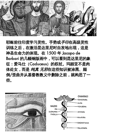
耶稣前往印度学习灵性。手势或
手印
在高级灵性
训练之后，在激活昆达里尼时自发地出现，这是
神圣生命力的体现。在 1500 年 Jacopo de
Barbari 的几幅铜版画中，可以看到昆达里尼的象
征：爱马仕（Caduceus）的权杖。玛丽亚不是肉
体处女，而是
纯真 无邪
在这些知识被涂黑、颠
倒/歪曲并从基督教教义中删除之前，就构思了一
些。