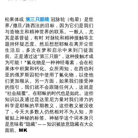
松果体或
第三只眼睛
冠脉轮（电晕）是世
界/撒旦/路西法的目标，因为它们是我们
与造物主和精神世界的联系。一般人，尤
其是基督徒，有时 对脉轮和精神接触等主
题持怀疑态度。然后想想耶稣在离开尘世
生活后，多次在梦和启示中来到门徒面
前。正是通过这“第三只眼”，这种接触才成
为可能！*氟化物是一种神经毒素，会在松
果体中积聚和钙化。众所周知，在西伯利
亚的俄罗斯囚犯中使用了氟化物，以使他
们更加顺从。另一方面，如果我们接受神
的指引，我们就不会跟随任何人，这就是
“社会颠覆”。在耶稣的时代也是如此。这些
知识以及通过昆达里尼力量对我们潜力的
科学是耶稣的早期教义，这些教义被没收
了，今天大多数人仍然相对不为人知，并
被贴上神秘的标签。神秘学这个词本身只
是意味着“隐藏”——知识被故意隐藏在大众
面前。
MK