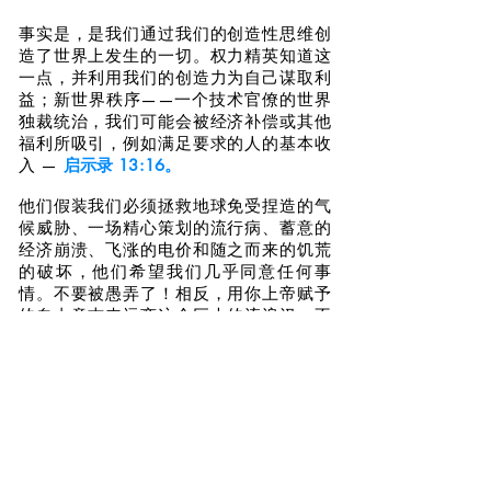
事实是，是我们通过我们的创造性思维创
造了世界上发生的一切。权力精英知道这
一点，并利用我们的创造力为自己谋取利
益；新世界秩序——一个技术官僚的世界
独裁统治，我们可能会被经济补偿或其他
福利所吸引，例如满足要求的人的基本收
入 —
启示录 13:16。
他们假装我们必须拯救地球免受捏造的气
候威胁、一场精心策划的流行病、蓄意的
经济崩溃、飞涨的电价和随之而来的饥荒
的破坏，他们希望我们几乎同意任何事
情。不要被愚弄了！相反，用你上帝赋予
的自由意志来远离这个巨大的流浪汉。不
要绝望。传入的高天体频率正在导致旧系
统崩溃。他们不能留在新的。我们正处于
向新地球过渡的时期 —
2 彼得 3:13。
巨
大的变化即将到来，但不要害怕。发生的
一切都是为了最好的。不是为了
公共物品
而是为了人类的精神进化和从幻想世界的
觉醒。