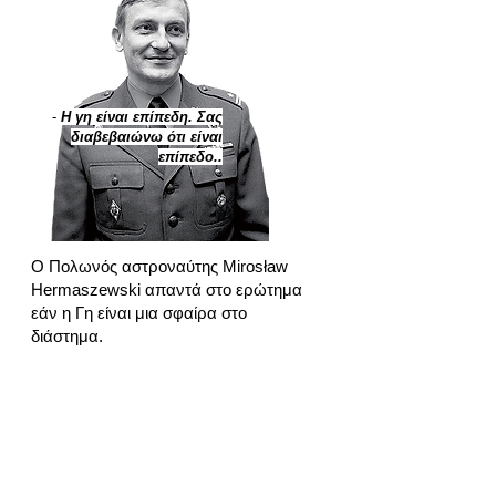
-
Η γη είναι επίπεδη. Σας
διαβεβαιώνω ότι είναι
επίπεδο..
Ο Πολωνός αστροναύτης Mirosław
Hermaszewski απαντά στο ερώτημα
εάν η Γη είναι μια σφαίρα στο
διάστημα.