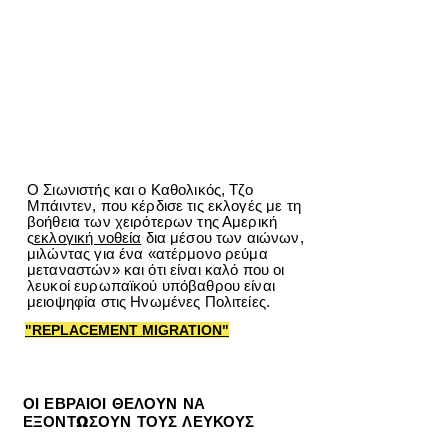
Ο Σιωνιστής και ο Καθολικός, Τζο
Μπάιντεν, που κέρδισε τις εκλογές με τη
βοήθεια των χειρότερων της Αμερική
ς
εκλογική νοθεία
δια μέσου των αιώνων,
μιλώντας για ένα «ατέρμονο ρεύμα
μεταναστών» και ότι είναι καλό που οι
λευκοί ευρωπαϊκού υπόβαθρου είναι
μειοψηφία στις Ηνωμένες Πολιτείες.
"REPLACEMENT MIGRATION"
ΟΙ ΕΒΡΑΙΟΙ ΘΕΛΟΥΝ ΝΑ
ΕΞΟΝΤΩΣΟΥΝ ΤΟΥΣ ΛΕΥΚΟΥΣ