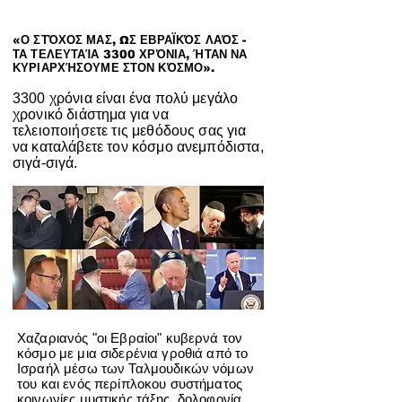
«Ο ΣΤΌΧΟΣ ΜΑΣ, ΩΣ ΕΒΡΑΪΚΌΣ ΛΑΌΣ -
ΤΑ ΤΕΛΕΥΤΑΊΑ 3300 ΧΡΌΝΙΑ, ΉΤΑΝ ΝΑ
ΚΥΡΙΑΡΧΉΣΟΥΜΕ ΣΤΟΝ ΚΌΣΜΟ».
3300 χρόνια είναι ένα πολύ μεγάλο
χρονικό διάστημα για να
τελειοποιήσετε τις μεθόδους σας για
να καταλάβετε τον κόσμο ανεμπόδιστα,
σιγά-σιγά.
Χαζαριανός "οι Εβραίοι" κυβερνά τον
κόσμο με μια σιδερένια γροθιά από το
Ισραήλ μέσω των Ταλμουδικών νόμων
του και ενός περίπλοκου συστήματος
κοινωνίες μυστικής τάξης, δολοφονία,