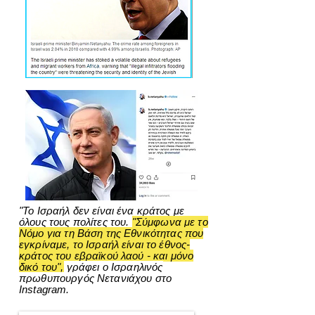
"Το Ισραήλ δεν είναι ένα κράτος με
όλους τους πολίτες του.
"Σύμφωνα με το
Νόμο για τη Βάση της Εθνικότητας που
εγκρίναμε, το Ισραήλ είναι το έθνος-
κράτος του εβραϊκού λαού - και μόνο
δικό του",
γράφει ο Ισραηλινός
πρωθυπουργός Νετανιάχου στο
Instagram.