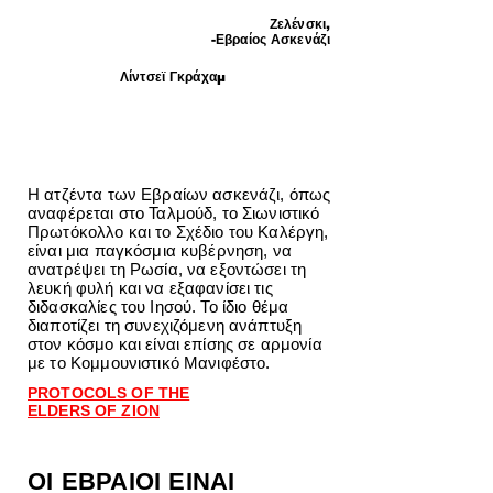
Ζελένσκι,
-Εβραίος Ασκενάζι
Λίντσεϊ Γκράχαμ
Η ατζέντα των Εβραίων ασκενάζι, όπως
αναφέρεται στο Ταλμούδ, το Σιωνιστικό
Πρωτόκολλο και το Σχέδιο του Καλέργη,
είναι μια παγκόσμια κυβέρνηση, να
ανατρέψει τη Ρωσία, να εξοντώσει τη
λευκή φυλή και να εξαφανίσει τις
διδασκαλίες του Ιησού. Το ίδιο θέμα
διαποτίζει τη συνεχιζόμενη ανάπτυξη
στον κόσμο και είναι επίσης σε αρμονία
με το Κομμουνιστικό Μανιφέστο.
PROTOCOLS OF THE
ELDERS OF ZION
ΟΙ ΕΒΡΑΙΟΙ ΕΙΝΑΙ