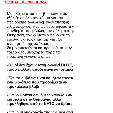
SPREAD OF INFLUENZA
Μαζικές εκστρατείες βρίσκονται σε
εξέλιξη σε όλο τον κόσμο για τον
περιορισμό των λεγόμενων
απατηλή
πληροφόρηση
, κυρίως όσον αφορά την
πανδημία, τα εμβόλια, τον πόλεμο στην
Ουκρανία, τον κλιματικό φόβο και την
έρευνα για το σχήμα της γης. Οι
αναζητητές της αλήθειας
δαιμονοποιούνται και κρεμιούνται σαν
τρελά αλουμινόχαρτα παρά τα
προφανή γεγονότα όπως:
-
Οι ιοί δεν έχουν απομονωθεί ΠΟΤΕ
,
πόσο μάλλον αποδεδειγμένη ύπαρξη.
- Ότι τα εμβόλια είναι και ήταν πάντα
ένα βιο-όπλο που προορίζεται να
προκαλέσει βλάβη.
- Ότι ο Πούτιν δεν ήθελε καθόλου να
εισβάλει στην Ουκρανία, αλλά
προκλήθηκε από το ΝΑΤΟ να δράσει.
- Ότι η θερμοκρασία της γης δεν έχει