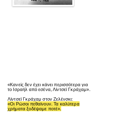
«Κανείς δεν έχει κάνει περισσότερα για
το Ισραήλ από εσένα, Λίντσεϊ Γκράχαμ».
Λίντσεϊ Γκράχαμ στον Ζελένσκι:
«Οι Ρώσοι πεθαίνουν. Τα καλύτερα
χρήματα ξοδέψαμε ποτέ».