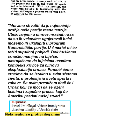
"Moramo shvatiti da je najmoćnije
oružje naše partije rasna tenzija.
Utiskivanjem u umove mračnih rasa
da su ih vekovima ugnjetavali belci,
možemo ih ukalupiti u program
Komunističke partije. U Americi mi će
težiti suptilnoj pobjedi. Dok huškamo
crnačku manjinu na bijelce,
nastojaćemo da bijelcima usadimo
kompleks krivice za njihovu
eksploataciju crnaca. Pomoći ćemo
crncima da se istaknu u svim sferama
života, u profesija iu svetu sporta i
zabave. Sa ovim prestižem doći će i
Crnac koji će moći da se oženi
belcima i započne proces koji će
Ameriku predati našoj stvari."
Netanyahu se protivi ilegalnim