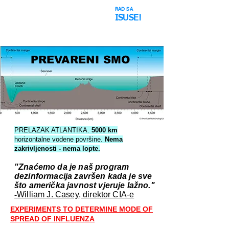
RAD SA
Svemirska
ISUSE!
Podvala
PREVARENI SMO
PRELAZAK ATLANTIKA.
5000 km
horizontalne vodene površine.
Nema
zakrivljenosti - nema lopte.
"Znaćemo da je naš program
dezinformacija završen kada je sve
što američka javnost vjeruje lažno."
-
William J. Casey, direktor CIA-e
EXPERIMENTS TO DETERMINE MODE OF
SPREAD OF INFLUENZA