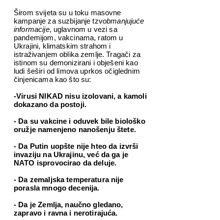
Širom svijeta su u toku masovne
kampanje za suzbijanje tzv
obmanjujuće
informacije
, uglavnom u vezi sa
pandemijom, vakcinama, ratom u
Ukrajini, klimatskim strahom i
istraživanjem oblika zemlje. Tragači za
istinom su demonizirani i obješeni kao
ludi šeširi od limova uprkos očiglednim
činjenicama kao što su:
-Virusi NIKAD nisu izolovani, a kamoli
dokazano da postoji.
- Da su vakcine i oduvek bile biološko
oružje namenjeno nanošenju štete.
- Da Putin uopšte nije hteo da izvrši
invaziju na Ukrajinu, već da ga je
NATO isprovocirao da deluje.
- Da zemaljska temperatura nije
porasla mnogo decenija.
- Da je Zemlja, naučno gledano,
zapravo i ravna i nerotirajuća.