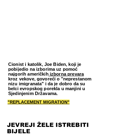
Cionist i katolik, Joe Biden, koji je
pobijedio na izborima uz pomoć
najgorih američkih
izborna prevara
kroz vekove, govoreći o "neprestanom
nizu imigranata" i da je dobro da su
belci evropskog porekla u manjini u
Sjedinjenim Državama.
"REPLACEMENT MIGRATION"
JEVREJI ŽELE ISTREBITI
BIJELE