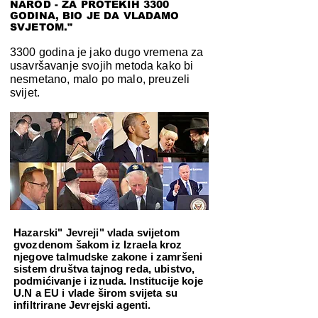
NAROD - ZA PROTEKIH 3300
GODINA, BIO JE DA VLADAMO
SVJETOM."
3300 godina je jako dugo vremena za
usavršavanje svojih metoda kako bi
nesmetano, malo po malo, preuzeli
svijet.
Hazarski" Jevreji" vlada svijetom
gvozdenom šakom iz Izraela kroz
njegove talmudske zakone i zamršeni
sistem društva tajnog reda, ubistvo,
podmićivanje i iznuda. Institucije koje
U.N a EU i vlade širom svijeta su
infiltrirane Jevrejski agenti.