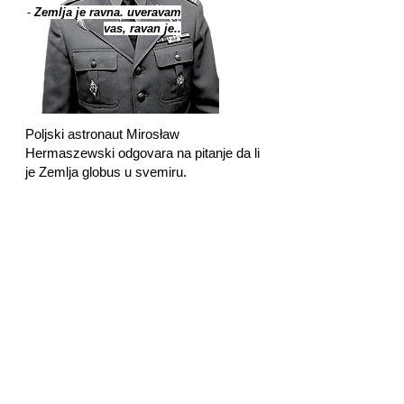
-
Zemlja je ravna. uveravam
vas, ravan je..
Poljski astronaut Mirosław
Hermaszewski odgovara na pitanje da li
je Zemlja globus u svemiru.