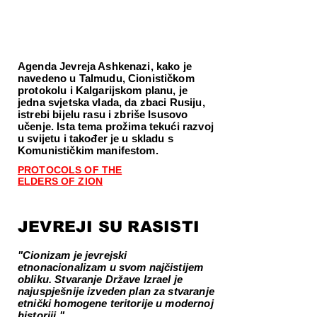
Agenda Jevreja Ashkenazi, kako je
navedeno u Talmudu, Cionističkom
protokolu i Kalgarijskom planu, je
jedna svjetska vlada, da zbaci Rusiju,
istrebi bijelu rasu i zbriše Isusovo
učenje. Ista tema prožima tekući razvoj
u svijetu i također je u skladu s
Komunističkim manifestom.
PROTOCOLS OF THE
ELDERS OF ZION
JEVREJI SU RASISTI
"Cionizam je jevrejski
etnonacionalizam u svom najčistijem
obliku. Stvaranje Države Izrael je
najuspješnije izveden plan za stvaranje
etnički homogene teritorije u modernoj
historiji."