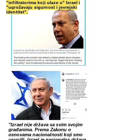
"infiltratorima koji ulaze u" Izrael i
"ugrožavaju sigurnost i jevrejski
identitet".
"Izrael nije država sa svim svojim
građanima. Prema Zakonu o
osnovama nacionalnosti koji smo
usvojili, Izrael je nacionalna država