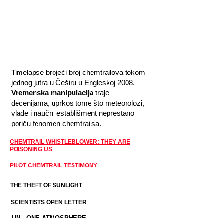
Timelapse brojeći broj chemtrailova tokom
jednog jutra u Češiru u Engleskoj 2008.
Vremenska manipulacija
traje
decenijama, uprkos tome što meteorolozi,
vlade i naučni establišment neprestano
poriču fenomen chemtrailsa.
CHEMTRAIL WHISTLEBLOWER: THEY ARE
POISONING US
PILOT CHEMTRAIL TESTIMONY
THE THEFT OF SUNLIGHT
SCIENTISTS OPEN LETTER
UN - ONE ATMOSPHERE