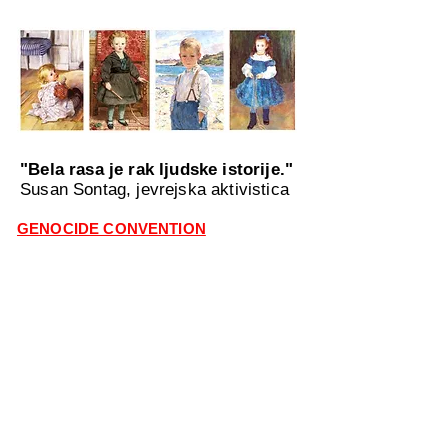
"Bela rasa je rak ljudske istorije."
Susan Sontag, jevrejska aktivistica
GENOCIDE CONVENTION
"SMRT BELOJ
RASI!"
Gospodo. Dobrodošli na drugi
stogodišnji sastanak sionskih starješina.
Ostvarili smo sve ciljeve izražene na
našem prvom sastanku prije 100 godina.
Mi kontrolišemo vlade. Mi smo stvorili