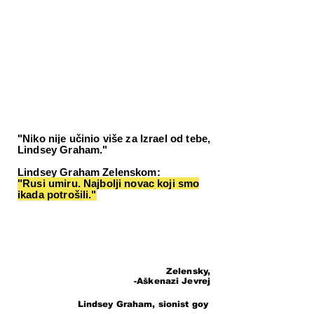
"Niko nije učinio više za Izrael od tebe,
Lindsey Graham."
Lindsey Graham Zelenskom:
"Rusi umiru. Najbolji novac koji smo
ikada potrošili."
Zelensky,
-Aškenazi Jevrej
Lindsey Graham, sionist goy