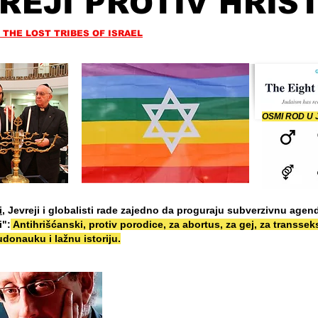
REJI PROTIV HRIS
 THE LOST TRIBES OF ISRAEL
OSMI ROD U
i
, Jevreji i globalisti rade zajedno da proguraju subverzivnu agen
i":
Antihrišćanski, protiv porodice, za abortus, za gej, za transsek
donauku i lažnu istoriju.