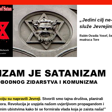
„Jedini cilj ne
služe Jevreji
Rabin Ovadia Yosef, š
mudraca Tore
IZAM JE SATANIZAM
OBODNOG ZIDARSTVA I KOMUNIZMA
iju su napravili Jevreji
. Stvorili smo tajna društva, planirali
rora. Revolucija je uspjela našom uvjerljivom propagandom i
m ubistvima kako bi se formirala vlada koja je zaista naša!”