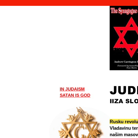
JUD
IN JUDAISM
SATAN IS GOD
I
IZA SL
Rusku revoluc
Vladavinu te
našim masovni