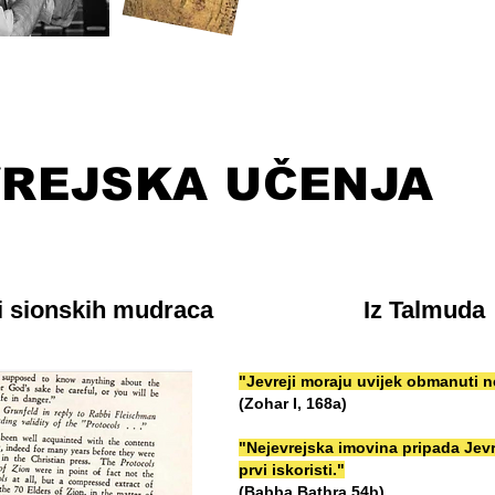
VREJSKA UČENJA
i sionskih mudraca
Iz Talmuda
"Jevreji moraju uvijek obmanuti 
(Zohar I, 168a)
"Nejevrejska imovina pripada Jevre
prvi iskoristi."
(Babba Bathra 54b)