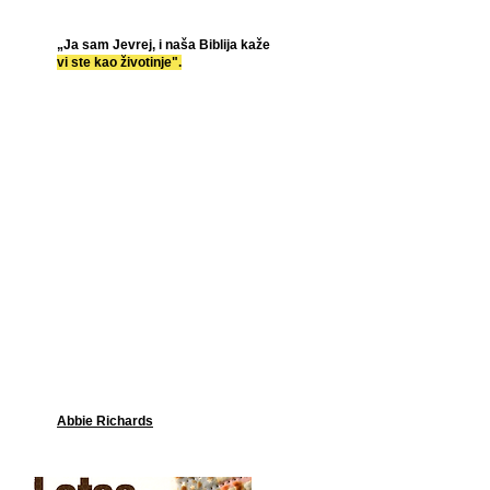
„Ja sam Jevrej, i naša Biblija kaže
vi ste kao životinje".
Abbie Richards