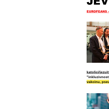
JEV
EUROPEANS -
katolici/jezuit
"inkluzivnost
vakcinu, pseu