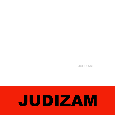
ska Podvala
VAKCINA
RAVNA ZEMLJA
JUDIZAM
BIB
JUDIZAM