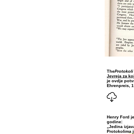
The
Protokol
Jevreja za koj
je ovdje potv
Ehrenpreis, 1
Henry Ford je
godine:
„Jedina izjav
Protokolima j