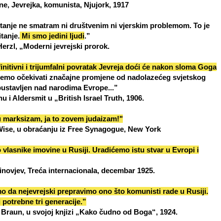
e, Jevrejka, komunista, Njujork, 1917
itanje ne smatram ni društvenim ni vjerskim problemom. To je
tanje.
Mi smo jedini ljudi
.”
rzl, „Moderni jevrejski prorok.
initivni i trijumfalni povratak Jevreja doći će nakon sloma Goga
mo očekivati značajne promjene od nadolazećeg svjetskog
obustavljen nad narodima Evrope...”
u i Aldersmit u „British Israel Truth, 1906.
u marksizam, ja to zovem judaizam!"
se, u obraćanju iz Free Synagogue, New York
o vlasnike imovine u Rusiji. Uradićemo istu stvar u Evropi i
inovjev, Treća internacionala, decembar 1925.
 da nejevrejski prepravimo ono što komunisti rade u Rusiji.
 potrebne tri generacije.”
Braun, u svojoj knjizi „Kako čudno od Boga“, 1924.