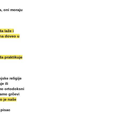
a, oni moraju
a laže i
ana doveo u
da praktikuje
jske religije
e ili
mo ortodoksni
 samo grčevi
o je naše
 pisac