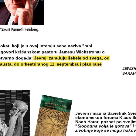
"
zvani Kenneth Feinberg
.
okat, koji je u
ovaj intervju
sebe naziva "rabi
govori kršćanskom pastoru Jamesu Wickstromu o
stvarno događa;
Jevreji zarađuju šekele od svega, od
austa, do orkestriranog 11. septembra i planirane
JEWISH
SARAH
Jevreji i magija
Savjetnik Svj
ekonomskog foruma Klaus S
Noah Harari poznat po svojim
"
Slobodna volja je gotova" i "
životinje koje se mogu hakov