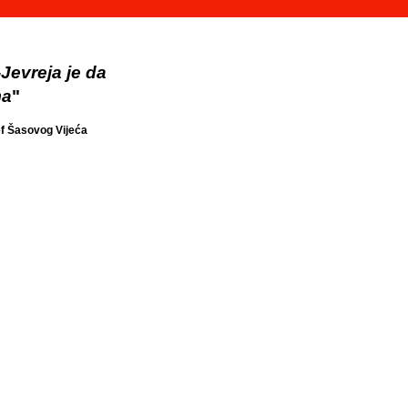
-Jevreja je da
ma
"
ef Šasovog Vijeća