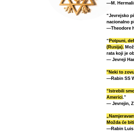
—M. Hermalin
“Jevrejsko p
nacionalno pi
—Theodore He
“
Potpuni, def
(Rusija).
Može
rata koji je 
— Jevreji Han
"Neki to zov
—Rabin SS Wi
“Istrebili sm
Americi
.”
— Jevrejin, Z
„Namjeravamo
Možda će biti
—Rabin Luis 