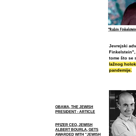
"Rabin Finkelstein
Jevrejski adv
Finkelstein",
tome što se 
lažnog holok
pandemije.
OBAMA, THE JEWISH
PRESIDENT - ARTICLE
PFIZER CEO, JEWISH
ALBERT BOURLA, GETS
AWARDED WITH "JEWISH