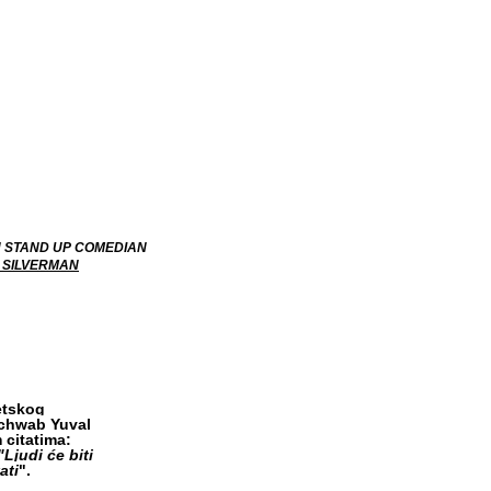
 STAND UP COMEDIAN
 SILVERMAN
etskog
chwab Yuval
 citatima:
Ljudi će biti
ati
".