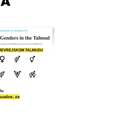
TA
 JEVREJSKOM TALMUDU
du
sualce, za