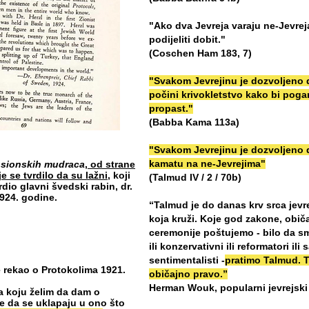
"Ako dva Jevreja varaju ne-Jevrej
podijeliti dobit."
(Coschen Ham 183, 7)
"Svakom Jevrejinu je dozvoljeno d
počini krivokletstvo kako bi pog
propast."
(Babba Kama 113a)
"Svakom Jevrejinu je dozvoljeno 
kamatu na ne-Jevrejima"
i sionskih mudraca
,
od strane
e se tvrdilo da su lažni
, koji
(Talmud IV / 2 / 70b)
rdio glavni švedski rabin, dr.
924. godine.
“Talmud je do danas krv srca jevre
koja kruži. Koje god zakone, običaj
ceremonije poštujemo - bilo da s
ili konzervativni ili reformatori ili
sentimentalisti -
pratimo Talmud. T
 rekao o Protokolima 1921.
običajno pravo.”
Herman Wouk, popularni jevrejski
a koju želim da dam o
e da se uklapaju u ono što