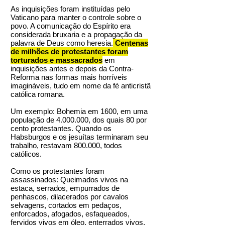
As inquisições foram instituídas pelo
Vaticano para manter o controle sobre o
povo. A comunicação do Espírito era
considerada bruxaria e a propagação da
palavra de Deus como heresia.
Centenas
de milhões de protestantes foram
torturados e massacrados
em
inquisições antes e depois da Contra-
Reforma nas formas mais horríveis
imagináveis, tudo em nome da fé anticristã
católica romana.
Um exemplo: Bohemia em 1600, em uma
população de
4.000.000
, dos quais 80 por
cento protestantes. Quando os
Habsburgos e os jesuítas terminaram seu
trabalho, restavam 800.000, todos
católicos.
Como os protestantes foram
assassinados: Queimados vivos na
estaca, serrados, empurrados de
penhascos, dilacerados por cavalos
selvagens, cortados em pedaços,
enforcados, afogados, esfaqueados,
fervidos vivos em óleo, enterrados vivos,