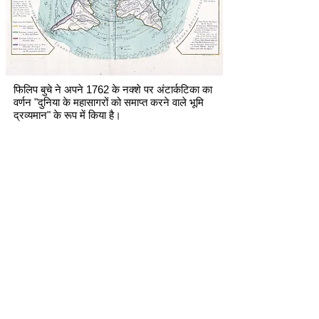
फिलिप बुचे ने अपने 1762 के नक्शे पर अंटार्कटिका का
वर्णन "दुनिया के महासागरों को समाप्त करने वाले भूमि
द्रव्यमान" के रूप में किया है।
DISTANCE AROUND
THE ICE WALL
JOB 38:11
START
NASA
DECEIVED
BIG PHARMA
VACCIN
E
EARTH IS FLAT
JESUITS
VATICAN
JUDAISM
ISRAEL
FREEMASONRY
HEAVENLY LIGHTS
TRUTHS
THE
SUN MOVES
THE WALLENBERG
S
THE LIBRARY
A
COURSE IN MIRACLES
LIFE & JOY