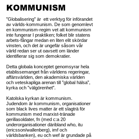
KOMMUNISM
”Globalisering” är ett verktyg för införandet
av världs-kommunism. De som genomlevt
en kommunism-regim vet att kommunism
inte fungerar I praktiken; folket blir statens
arbets-fångar medan en liten elit skördar
vinsten, och det är ungefär såsom vår
värld redan ser ut oavsett om länder
identifierar sig som demokratier.
Detta globala konceptet genomsyrar hela
etablissemanget från världens regeringar,
affärsvärlden, den akademiska världen
och veteskapliga arenan till ”global hälsa”,
kyrka och ”välgörenhet”.
Katolska kyrkan är kommunism.
Judendom är kommunism, organisationer
som black lives matter är ett slagträ för
kommunism med marxist-tränade
gerillasoldater, fn (med c:a 20
underorganisationer däribland who, itu
(ericsson/wallenberg), imf och
världsbanken), eu och wef är grundade på