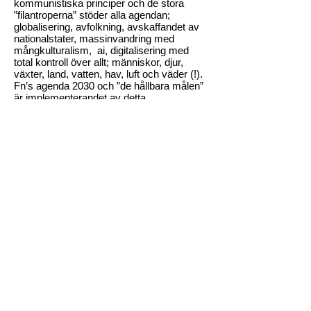
kommunistiska principer och de stora
”filantroperna” stöder alla agendan;
globalisering, avfolkning, avskaffandet av
nationalstater, massinvandring med
mångkulturalism, ai, digitalisering med
total kontroll över allt; människor, djur,
växter, land, vatten, hav, luft och väder (!).
Fn’s agenda 2030 och ”de hållbara målen”
är implementerandet av detta
kontrollsystem.
Utbildning av våra barn och unga är inte
praktisk kunskap för livet och logiskt
tänkande, utan indoktrinering med hbtq-
propaganda, klimat-skrämsel och lögner
om allt från geologi, medicin, teknik och
historia till vår sanna kosmologi.
Allt som anses vara konsensus får inte
ifrågasättas och de som vågar tänka själva
och gå mot strömmen förlöjligas, straffas
eller till och med mördas.