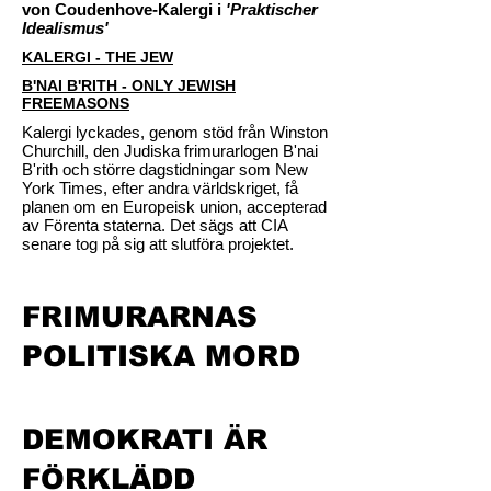
von Coudenhove-Kalergi i
'Praktischer
Idealismus'
KALERGI - THE JEW
B'NAI B'RITH - ONLY JEWISH
FREEMASONS
Kalergi lyckades, genom stöd från Winston
Churchill, den Judiska frimurarlogen B'nai
B'rith och större dagstidningar som New
York Times, efter andra världskriget, få
planen om en Europeisk union, accepterad
av Förenta staterna. Det sägs att CIA
senare tog på sig att slutföra projektet.
FRIMURARNAS
POLITISKA MORD
DEMOKRATI ÄR
FÖRKLÄDD