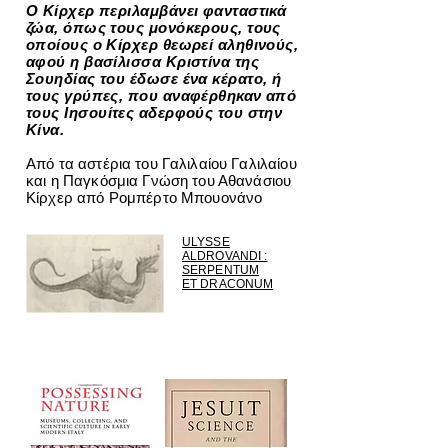
Ο Κίρχερ περιλαμβάνει φανταστικά
ζώα, όπως τους μονόκερους, τους
οποίους ο Κίρχερ θεωρεί αληθινούς,
αφού η βασίλισσα Κριστίνα της
Σουηδίας του έδωσε ένα κέρατο, ή
τους γρύπες, που αναφέρθηκαν από
τους Ιησουίτες αδερφούς του στην
Κίνα.
Από τα αστέρια του Γαλιλαίου Γαλιλαίου
και η Παγκόσμια Γνώση του Αθανάσιου
Κίρχερ από Ρομπέρτο Μπουονάνο
ULYSSE
ALDROVANDI :
SERPENTUM
ET DRACONUM