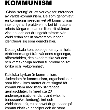
KOMMUNISM
”Globalisering” är ett verktyg för införandet
av världs-kommunism. De som genomlevt
en kommunism-regim vet att kommunism
inte fungerar I praktiken; folket blir statens
arbets-fångar medan en liten elit skördar
vinsten, och det är ungefär såsom vår
värld redan ser ut oavsett om länder
identifierar sig som demokratier.
Detta globala konceptet genomsyrar hela
etablissemanget från världens regeringar,
affärsvärlden, den akademiska världen
och veteskapliga arenan till ”global hälsa”,
kyrka och ”välgörenhet”.
Katolska kyrkan är kommunism.
Judendom är kommunism, organisationer
som black lives matter är ett slagträ för
kommunism med marxist-tränade
gerillasoldater, fn (med c:a 20
underorganisationer däribland who, itu
(ericsson/wallenberg), imf och
världsbanken), eu och wef är grundade på
kommunistiska principer och de stora