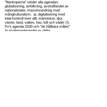
”filantroperna” stöder alla agendan;
globalisering, avfolkning, avskaffandet av
nationalstater, massinvandring med
mångkulturalism, ai, digitalisering med
total kontroll över allt; människor, djur,
växter, land, vatten, hav, luft och väder (!).
Fn’s agenda 2030 och ”de hållbara målen”
är implementerandet av detta
kontrollsystem.
Utbildning av våra barn och unga är inte
praktisk kunskap för livet och logiskt
tänkande, utan indoktrinering med hbtq-
propaganda, klimat-skrämsel och lögner
om allt från geologi, medicin, teknik och
historia till vår sanna kosmologi.
Allt som anses vara konsensus får inte
ifrågasättas och de som vågar tänka själva
och gå mot strömmen förlöjligas, straffas
eller till och med mördas.