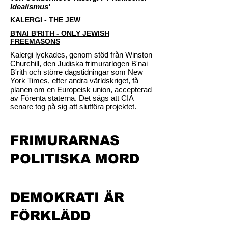
Idealismus'
KALERGI - THE JEW
B'NAI B'RITH - ONLY JEWISH
FREEMASONS
Kalergi lyckades, genom stöd från Winston
Churchill, den Judiska frimurarlogen B'nai
B'rith och större dagstidningar som New
York Times, efter andra världskriget, få
planen om en Europeisk union, accepterad
av Förenta staterna. Det sägs att CIA
senare tog på sig att slutföra projektet.
FRIMURARNAS
POLITISKA MORD
DEMOKRATI ÄR
FÖRKLÄDD