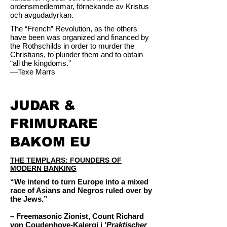
ordensmedlemmar, förnekande av Kristus
och avgudadyrkan.
The “French” Revolution, as the others
have been was organized and financed by
the Rothschilds in order to murder the
Christians, to plunder them and to obtain
“all the kingdoms.”
—Texe Marrs
JUDAR &
FRIMURARE
BAKOM EU
THE TEMPLARS: FOUNDERS OF
MODERN BANKING
“We intend to turn Europe into a mixed
race of Asians and Negros ruled over by
the Jews.”
– Freemasonic Zionist, Count Richard
von Coudenhove-Kalergi i
'Praktischer