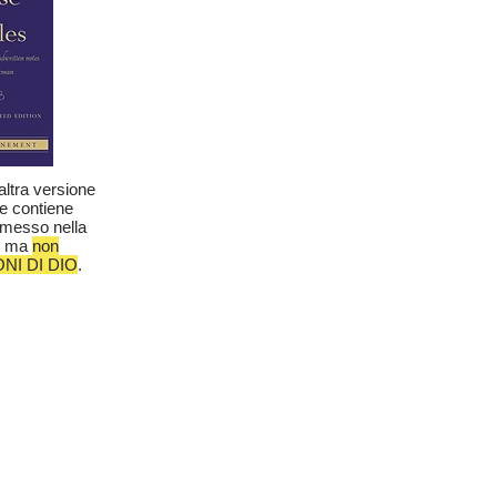
altra versione
 e contiene
omesso nella
P, ma
non
ONI DI DIO
.