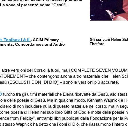
 La voce si presentò come "Gesù".
s Toolbox I & II
- ACIM Primary
Gli scrivani Helen Sc
Thetford
uments, Concordances and Audio
e altre versioni del Corso là fuori, ma i COMPLETE SEVEN VOLU
TONEMENT– che contengono anche altro materiale che Helen S
esù (ESCLUSI I DONI DI DIO) – sono le versioni più accurate.
O
furono tra gli ultimi materiali che Elena ricevette da Gesù, allo ste
so e delle poesie di Gesù. Ma in qualche modo, Kenneth Wapnick e H
ero di non includere nulla di questo materiale nel corso, ma in segu
ome poesia di Helen nel suo libro Gifts of God e molte delle poesie nel
ce from Felicity", entrambi libri pubblicati dalla Fondazione per la P
 stesso Wapnick ha detto che i doni di Dio, che riassumono l'intero c