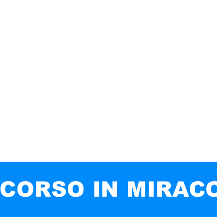
fa spaziale
VACCINO
TERRA PIATTA
GIUDAISMO
LA BIB
CORSO IN MIRAC