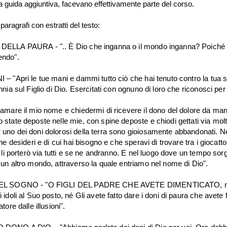
 guida aggiuntiva, facevano effettivamente parte del corso.
paragrafi con estratti del testo:
DELLA PAURA - ".. È Dio che inganna o il mondo inganna? Poiché 
endo".
 – "Apri le tue mani e dammi tutto ciò che hai tenuto contro la tua s
nnia sul Figlio di Dio. Esercitati con ognuno di loro che riconosci per
iamare il mio nome e chiedermi di ricevere il dono del dolore da man
 state deposte nelle mie, con spine deposte e chiodi gettati via mol
uno dei doni dolorosi della terra sono gioiosamente abbandonati. N
che desideri e di cui hai bisogno e che speravi di trovare tra i giocattol
e li porterò via tutti e se ne andranno. E nel luogo dove un tempo sor
 un altro mondo, attraverso la quale entriamo nel nome di Dio".
DEL SOGNO - "O FIGLI DEL PADRE CHE AVETE DIMENTICATO, n
 idoli al Suo posto, né Gli avete fatto dare i doni di paura che avete 
tore dalle illusioni".