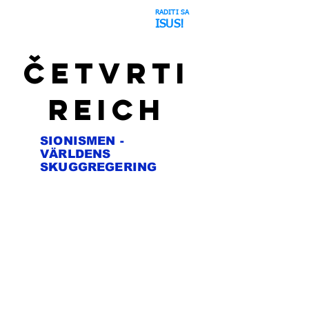
RADITI SA
Svemirska prevara
ISUS!
ČETVRTI
REICH
SIONISMEN -
VÄRLDENS
SKUGGREGERING