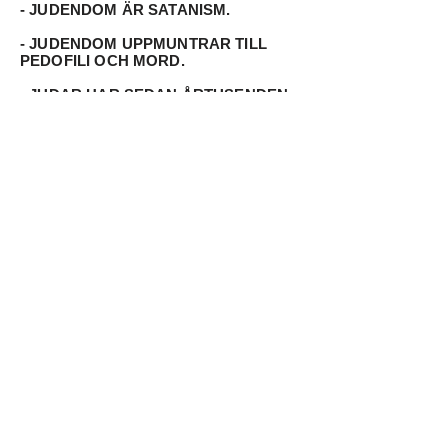
- JUDENDOM ÄR SATANISM.
- JUDENDOM UPPMUNTRAR TILL
PEDOFILI OCH MORD.
- JUDAR HAR SEDAN ÅRTUSENDEN
ETT RYKTE OM ATT VARA GIRIGA
BEDRAGARE, BARNAMÖRDARE
SAMT HA SAMRÖRE MED
DJÄVULEN.
- JUDARNA HAR UNDER HISTORIEN
UTVISATS FRÅN NÄSTAN SAMTLIGA
EUROPEISKA LÄNDER VID
SAMMANLAGT TUSENTALS OLIKA
TILLFÄLLEN.
- ”JUDARNA” ÄR INTE DE RIKTIGA
ISRAELITERNA, UTAN STAMMAR
FRÅN KHAZARI
E
N (NUVARANDE
UKRAINA
)
.
1 Thessalonians 2:14