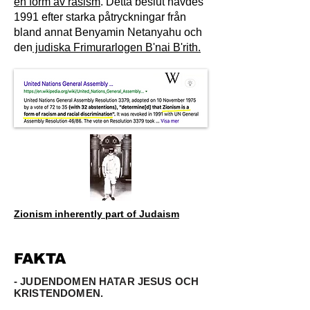
en form av rasism
. Detta beslut hävdes
1991 efter starka påtryckningar från
bland annat Benyamin Netanyahu och
den
judiska Frimurarlogen B'nai B'rith.
Zionism inherently part of Judaism
FAKTA
- JUDENDOMEN HATAR JESUS OCH
KRISTENDOMEN.