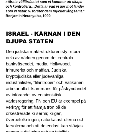
största välfärdsstat som vi kommer att skapa
och kontrollera... Detta är vad vi gör mot länder
som vi hatar. Vi förstör dem mycket långsamt."
Benjamin Netanyahu, 1990
ISRAEL - KÄRNAN I DEN
DJUPA STATEN
Den judiska makt-strukturen styr stora
dela av världen genom det centrala
bankväsendet, media, Hollywood,
frimureriet och maffian. Judiska,
kryptojudiska eller judevänliga
industrialister, ”filantroper” och Vatikanen
arbetar alla tillsammans för påskyndandet
av införandet av en sionistisk
världsregering. FN och EU är exempel på
verktyg för att främja tron på de
orkestrerade kriserna; krigen,
överbefolkningen, naturkatastroferna och
farsoterna och att de endast kan stävjas
genom avfolkning och en totalitär