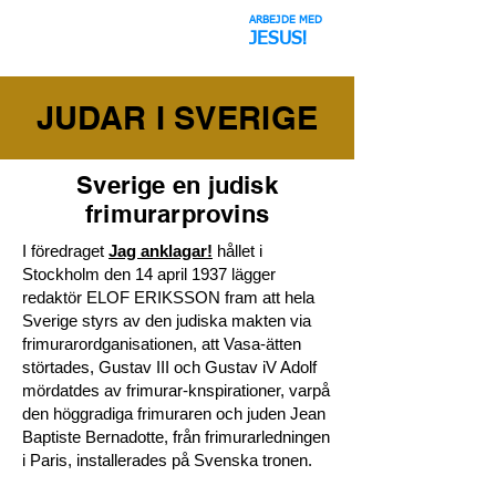
ARBEJDE MED
Rumfidusen
JESUS!
JUDAR I SVERIGE
Sverige en judisk
frimurarprovins
I föredraget
Jag anklagar!
hållet i
Stockholm den 14 april 1937 lägger
redaktör ELOF ERIKSSON fram att hela
Sverige styrs av den judiska makten via
frimurarordganisationen, att Vasa-ätten
störtades, Gustav III och Gustav iV Adolf
mördatdes av frimurar-knspirationer, varpå
den höggradiga frimuraren och juden Jean
Baptiste Bernadotte, från frimurarledningen
i Paris, installerades på Svenska tronen.