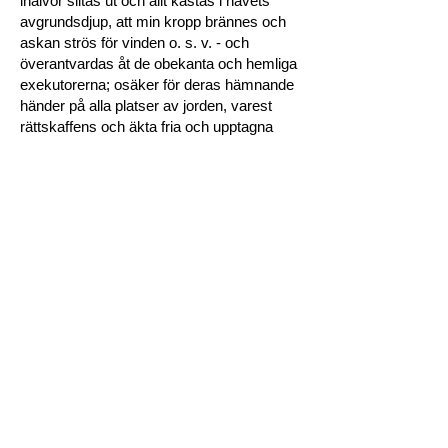
inälvor slitas ut och allt kastas i havets
avgrundsdjup, att min kropp brännes och
askan strös för vinden o. s. v. - och
överantvardas åt de obekanta och hemliga
exekutorerna; osäker för deras hämnande
händer på alla platser av jorden, varest
rättskaffens och äkta fria och upptagna
bröder befinna sig och utföra sina arbeten."
- Detta och andra frimureriska edsformulär
äro betecknande för den s. k. "humanitära"
anda, som Orden inför yttervärlden prålar
med.
Judisk agenda: hat, hbtq
och rasism
Massimmigration:
Enligt mellan Tidningsutgivareföreningen
och Stockholms dagstidningar träffat avtal
äro dessa förpliktade att i tveksamma fall,
d.v.s. där det rör sig om annonser som