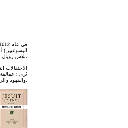
في عام 1612 ، رتبت ملكة فرنسا السابقة ماري
اليسوعيين) أ
بلاس رويال في باريس.
الاحتفالات ا
يُرى ؛ عمالقة
والفهود والرنة ووحيد القرن والتنين. يعبد الشمس والأورفيوس.