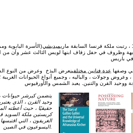
ميديشي
(الأسرة البابوية وم
بهة وظروف في حفل زفاف ابنها لويس الثالث عشر وآن من ا
لتي وصفها
عدة فنانين مختلفين
عرض البذخ وعرض من النوع الذي 
 ، وعروض وجولات ، والباليه ، وجميع أنواع الحيوانات الغريبة ؛ 
يتضمن كيرشر حيوانات را
وحيد القرن ، الذي يعتبر
حقيقيًا ، حيث أعطته الم
كريستين ملكة السويد قرنً
الغريفون ، التي اقتبسها 
اليسوعيون في الصين.