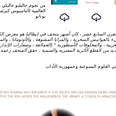
من نجوم جاليليو جاليلي 
العالمية لأثناسيوس كيرش
بونانو
رن السابع عشر ، كان أشهر متحف في إيطاليا هو معرض الك
يء بالفوانيس السحرية ، والمرايا المشوهة ، والأوتوماتا ، والم
غريبة ، والمخلوقات الأسطورية * (العمالقة ، وصفارات الإنذار
ديد من القطع الأثرية المصرية والصينية ، حقق المتحف زعمه ب
في العلوم اليسوعية وجمهورية الآداب
ED
BIG PHARMA
VACCIN
E
EARTH IS FLAT
JESUITS
VATICAN
JUDAISM
ISRAEL FR
UTHS
THE SUN MOVES
THE WALLENBERG
S
THE LIBRARY
A COURSE IN MIRACLE