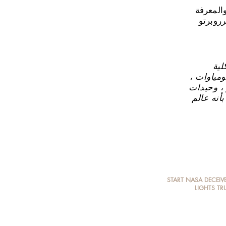
والمعرفة
رروبرتو
لية
ومياوات ،
 ، وحيدات
أنه عالم
START
NASA
DECEIV
LIGHTS
TR