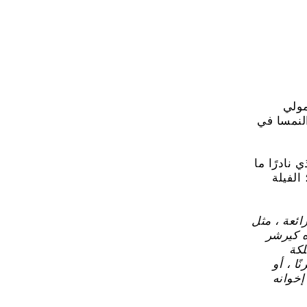
مولي
لنمسا في
نادرًا ما
الفيلة
ئعة ، مثل
ه كيرشر
لكة
ا ، أو
إخوانه