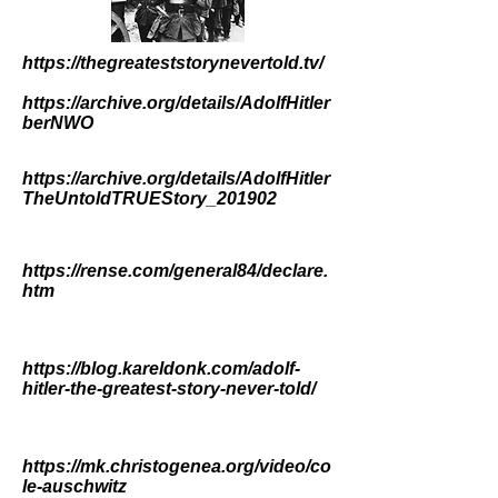
https://thegreateststorynevertold.tv/
https://archive.org/details/AdolfHitler
berNWO
https://archive.org/details/AdolfHitler
TheUntoldTRUEStory_201902
https://rense.com/general84/declare.
htm
https://blog.kareldonk.com/adolf-
hitler-the-greatest-story-never-told/
https://mk.christogenea.org/video/co
le-auschwitz