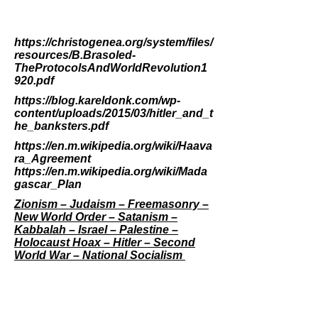
https://christogenea.org/system/files/
resources/B.Brasoled-
TheProtocolsAndWorldRevolution1
920.pdf
https://blog.kareldonk.com/wp-
content/uploads/2015/03/hitler_and_t
he_banksters.pdf
https://en.m.wikipedia.org/wiki/Haava
ra_Agreement
https://en.m.wikipedia.org/wiki/Mada
gascar_Plan
Zionism – Judaism – Freemasonry –
New World Order – Satanism –
Kabbalah – Israel – Palestine –
Holocaust Hoax – Hitler – Second
World War – National Socialism