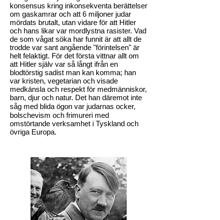
konsensus kring inkonsekventa berättelser
om gaskamrar och att 6 miljoner judar
mördats brutalt, utan vidare för att Hitler
och hans likar var mordlystna rasister. Vad
de som vågat söka har funnit är att allt de
trodde var sant angående "förintelsen" är
helt felaktigt. För det första vittnar allt om
att Hitler själv var så långt ifrån en
blodtörstig sadist man kan komma; han
var kristen, vegetarian och visade
medkänsla och respekt för medmänniskor,
barn, djur och natur. Det
han däremot inte
såg med blida ögon
var judarnas ocker,
bolschevism och frimureri med
omstörtande verksamhet i Tyskland och
övriga Europa.