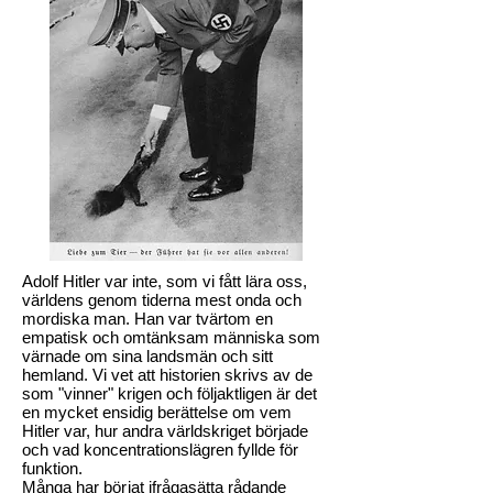
A
dolf Hitler var inte, som vi fått lära oss,
världens genom tiderna mest onda och
mordiska man. Han var tvärtom en
empatisk och omtänksam människa som
värnade om sina landsmän och sitt
hemland.
Vi vet att historien sk
rivs av de
som "vinner" krigen och följaktligen är det
en mycket ensidig berättelse om v
em
Hitler var, hur andra vä
rldskriget började
och vad koncentrationslägren fyllde för
funktion.
Många har
börjat
ifrågasätta rådande