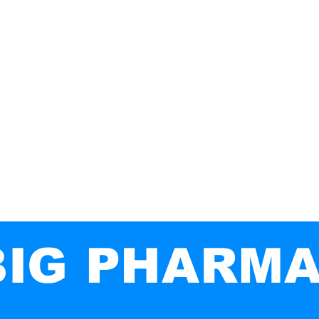
マ
ワクチン
地球は平らです
ユダヤ人
IG PHARM