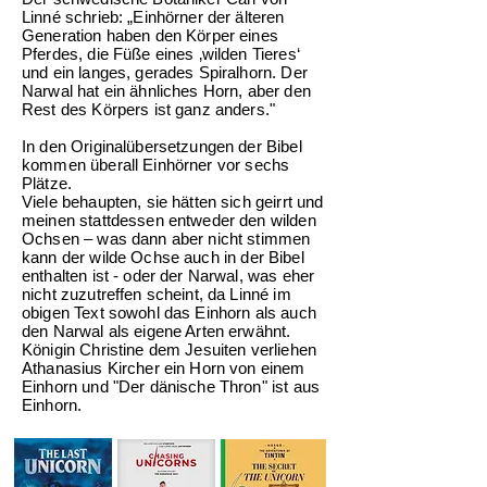
Linné schrieb: „Einhörner der älteren
Generation haben den Körper eines
Pferdes, die Füße eines ‚wilden Tieres‘
und ein langes, gerades Spiralhorn. Der
Narwal hat ein ähnliches Horn, aber den
Rest des Körpers ist ganz anders."
In den Originalübersetzungen der Bibel
kommen überall Einhörner vor
sechs
Plätze
.
Viele behaupten, sie hätten sich geirrt und
meinen stattdessen entweder den wilden
Ochsen – was dann aber nicht stimmen
kann
der wilde Ochse
auch in der Bibel
enthalten ist - oder der Narwal, was eher
nicht zuzutreffen scheint, da Linné im
obigen Text sowohl das Einhorn als auch
den Narwal als eigene Arten erwähnt.
Königin Christine dem Jesuiten verliehen
Athanasius Kircher ein Horn von einem
Einhorn und "Der dänische Thron" ist aus
Einhorn.