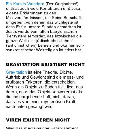
Ein Kurs in Wundern
(Der Originaltext!)
enthält auch viele Korrekturen und Jesu
eigene Erklärungen zu den
Missverständnissen, die Seine Botschaft
umgeben, von denen das wichtigste ist,
dass Er für unsere Sünden gestorben ist.
Jesus wurde vom alten babylonischen
Tiersystem ermordet, das inzwischen die
ganze Welt mit "jüdisch-christlichen"
(antichristlichen) Lehren und ökumenisch-
synkretistischer Weltreligion infiltriert hat
GRAVITATION EXISTIERT NICHT
Gravitation
ist eine Theorie. Dichte,
Auftrieb und Gewicht sind die mess- und
prüfbaren Faktoren, die entscheiden.
Wenn ein Objekt zu Boden fällt, liegt das
daran, dass das Objekt schwerer ist als
die ihn umgebende Luft, nicht daran,
dass es von einer mysteriösen Kraft
nach unten gesaugt wird.
VIREN EXISTIEREN NICHT
Was das medizinische Establishment