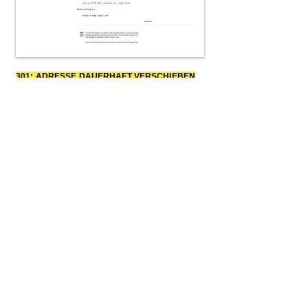
301: ADRESSE DAUERHAFT VERSCHIEBEN
UMGELEITET AUF:
www.royal.uk/
HITLER FLOH NACH
ARGENTINIEN